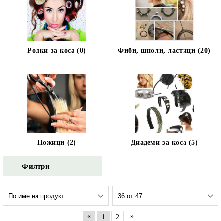
Ролки за коса (0)
Фиби, шноли, ластици (20)
Ножици (2)
Диадеми за коса (5)
Филтри
«
»
1
2