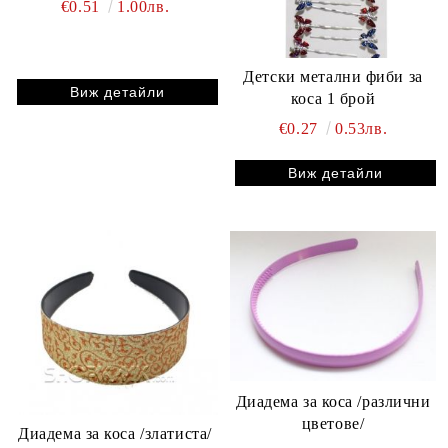
€0.51
1.00лв.
Детски метални фиби за
Виж детайли
коса 1 брой
€0.27
0.53лв.
Виж детайли
Диадемa за коса /различни
цветове/
Диадемa за коса /златиста/