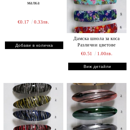
малка
€0.17
0.33лв.
Дамска шнола за коса
Различни цветове
€0.51
1.00лв.
Виж детайли