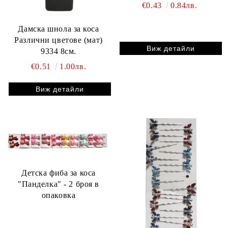
€0.43
0.84лв.
Дамска шнола за коса
Различни цветове (мат)
Виж детайли
9334 8см.
€0.51
1.00лв.
Виж детайли
Детска фиба за коса
"Панделка" - 2 броя в
опаковка