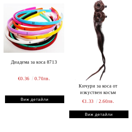
Диадема за коса 8713
€0.36
0.70лв.
Кичури за коса от
изкуствен косъм
Виж детайли
€1.33
2.60лв.
Виж детайли