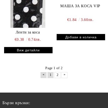
МАША ЗА КОСА VIP
€1.84
3.60лв.
Ленти за коса
€0.38
0.74лв.
Виж детайли
Page 1 of 2
«
»
1
2
Бързи връзки: