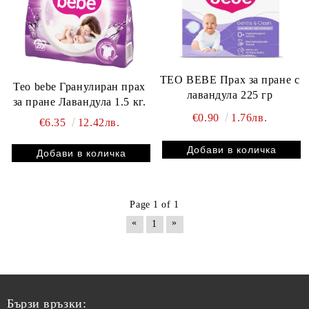
TEO BEBE Прах за пране с
Teo bebe Гранулиран прах
лавандула 225 гр
за пране Лавандула 1.5 кг.
€0.90
1.76лв.
€6.35
12.42лв.
Page 1 of 1
«
»
1
Бързи връзки: