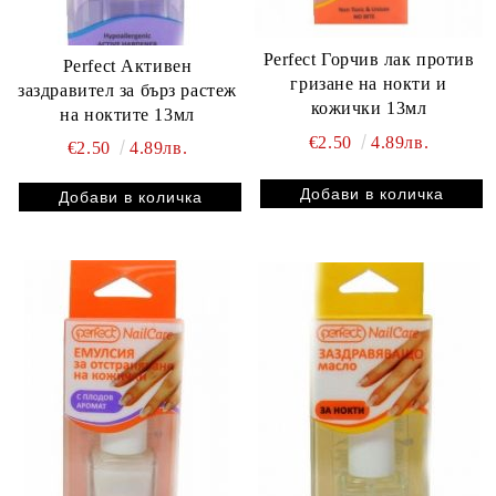
Perfect Горчив лак против
Perfect Активен
гризане на нокти и
заздравител за бърз растеж
кожички 13мл
на ноктите 13мл
€2.50
4.89лв.
€2.50
4.89лв.