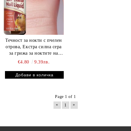
Течност за нокти с пчелен
отрова, Екстра силна сера
за грижа за ноктите на
ръцете и краката -
€4.80
9.39лв.
Бързодействаща формула за
крехки, абнормални и
груби нокти 30 мл
Page 1 of 1
«
»
1