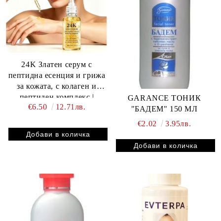
24K Златен серум с
пептидна есенция и грижа
за кожата, с колаген и
пептиден комплекс |
GARANCE ТОНИК
€6.50
12.71лв.
Стягане и изтъняване на
"БАДЕМ" 150 МЛ
кожата, 72-часова
€2.02
3.95лв.
хидратация, прави кожата
ви по-млада и по-здрава 30
мл.