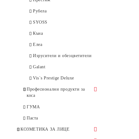
Афродита
Rosa Impex
Рубела
Venita
SYOSS
Евтерпа
Къна
KOKONA
Елеа
Medix
Изрусители и обезцветители
Ния-Милва
Galant
Pantenol
Vis`s Prestige Deluxe
Сара
Професионални продукти за
коса
Сага
YUNSEY
ГУМА
Тео
Keratin Complex
Паста
Vigorance
Plus 33
КОЗМЕТИКА ЗА ЛИЦЕ
Други