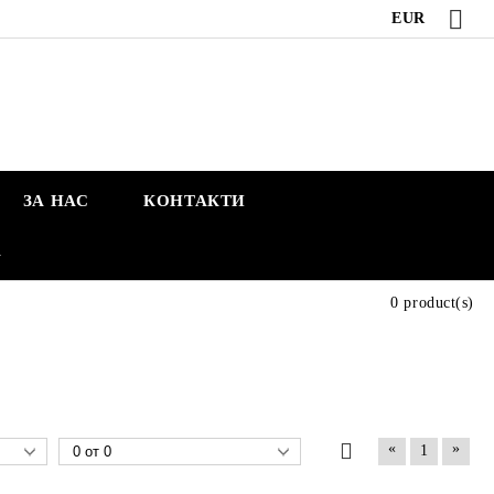
EUR
ЗА НАС
КОНТАКТИ
А
0 product(s)
«
»
1