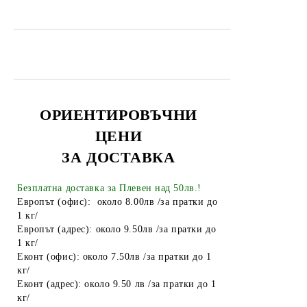
Електрически крушки
Батерии
Лепило
Алуминиево фолио
Чували за смет
ОРИЕНТИРОВЪЧНИ
ЦЕНИ
Найлонови торбички и пликове
ЗА ДОСТАВКА
Пликове за лед
Спирт
Безплатна доставка за Плевен над 50лв.!
Европът (офис): около 8.00лв /за пратки до
Боя за яйца
1 кг/
Европът (адрес): около 9.50лв /за пратки до
Други
1 кг/
Еконт (офис): около 7.50лв /за пратки до 1
ТАБАКЕРИ
кг/
Запалки
Еконт (адрес): около 9.50 лв /за пратки до 1
кг/
Тенджери