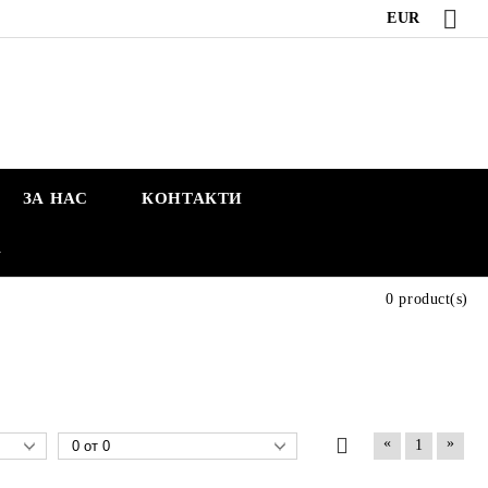
EUR
ЗА НАС
КОНТАКТИ
А
0 product(s)
«
»
1