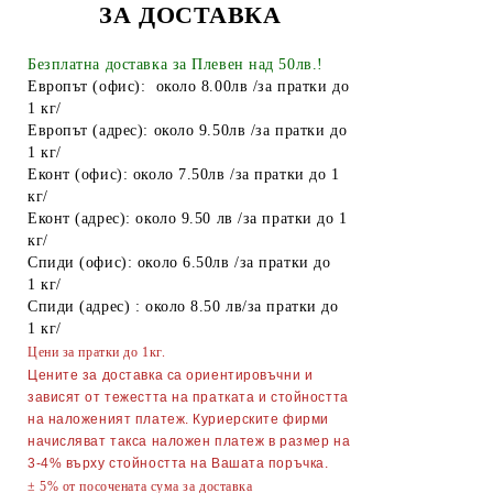
ЗА ДОСТАВКА
Пликове за лед
Спирт
Безплатна доставка за Плевен над 50лв.!
Европът (офис): около 8.00лв /за пратки до
Боя за яйца
1 кг/
Европът (адрес): около 9.50лв /за пратки до
Други
1 кг/
Еконт (офис): около 7.50лв /за пратки до 1
ТАБАКЕРИ
кг/
Запалки
Еконт (адрес): около 9.50 лв /за пратки до 1
кг/
Тенджери
Спиди (офис): около 6.50лв /за пратки до
1 кг/
Точило за ножове и ножици
Спиди (адрес) : около 8.50 лв/за пратки до
1 кг/
Парти Артикули торти тържества
Цени за пратки до 1кг.
украса
Цените за доставка са ориентировъчни и
АКСЕСОАРИ ЗА КОСА
зависят от тежестта на пратката и стойността
на наложеният платеж. Куриерските фирми
Гребени
ОГЛЕДАЛА
начисляват такса наложен платеж в размер на
3-4% върху стойността на Вашата поръчка.
Четки за коса
ПИНСЕТИ
± 5% от посочената сума за доставка