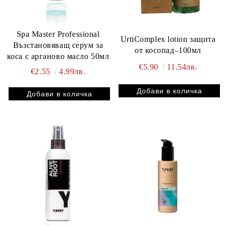
Spa Master Professional
UrtiComplex lotion защита
Възстановяващ серум за
от косопад–100мл
коса с арганово масло 50мл
€5.90
11.54лв.
€2.55
4.99лв.