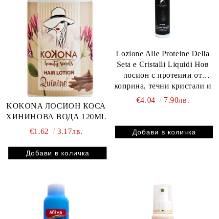
Lozione Alle Proteine Della
Seta e Cristalli Liquidi Нов
лосион с протеини от
коприна, течни кристали и
ленено семе за третирани
€4.04
7.90лв.
KOKONA ЛОСИОН КОСА
коси 110 ml
ХИНИНОВА ВОДА 120ML
€1.62
3.17лв.