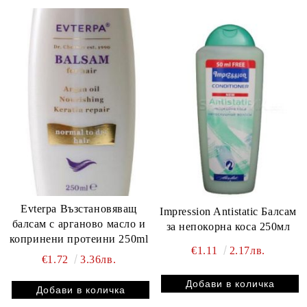
Evterpa Възстановяващ
Impression Antistatic Балсам
балсам с арганово масло и
за непокорна коса 250мл
копринени протеини 250ml
€1.11
2.17лв.
€1.72
3.36лв.