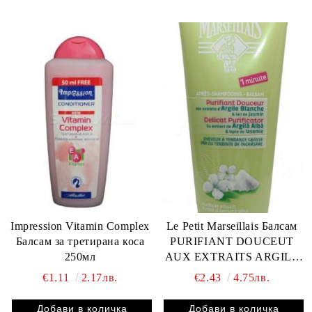
Impression Vitamin Complex
Le Petit Marseillais Балсам
Балсам за третирана коса
PURIFIANT DOUCEUT
250мл
AUX EXTRAITS ARGILE
BLANCHE & LAIT DE
€1.11
2.17лв.
€2.43
4.75лв.
JASMIN 200 ml.