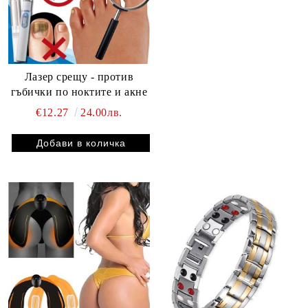
Лазер срещу - против
гъбички по ноктите и акне
€12.27
24.00лв.