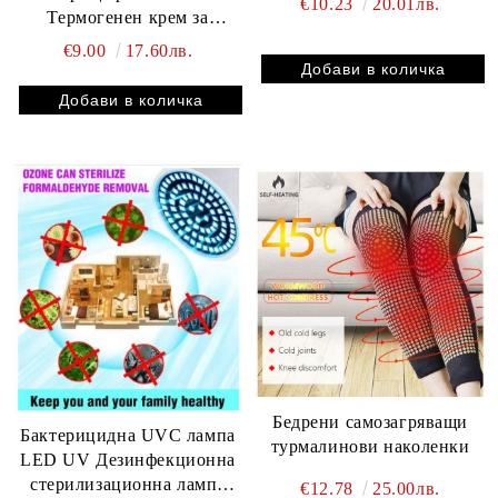
€10.23
20.01лв.
Термогенен крем за
изпотяване и масаж, стяга
€9.00
17.60лв.
и хидратира за оформяне
на тялото по време на
тренировка
Бедрени самозагряващи
Бактерицидна UVC лампа
турмалинови наколенки
LED UV Дезинфекционна
стерилизационна лампа
€12.78
25.00лв.