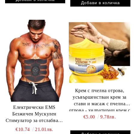
Крем с пчелна отрова,
усъвършенстван крем за
стави и масаж с пчелна
Електрически EMS
отрова - хидратиращ крем с
Безжичен Мускулен
мед, куркума, алое вера и
€5.00
9.78лв.
Стимулатор за отслабване
витамин C, за гръб, врат,
и стягане за корем
€10.74
21.01лв.
ръце, колене 60 грама