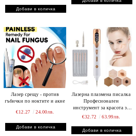
Лазер срещу - против
Лазерна плазмена писалка
гъбички по ноктите и акне
Професионален
инструмент за красота за
€12.27
24.00лв.
грижа за кожата
€32.72
63.99лв.
Отстраняване на черни
точки Премахване на
брадавици Отстраняване на