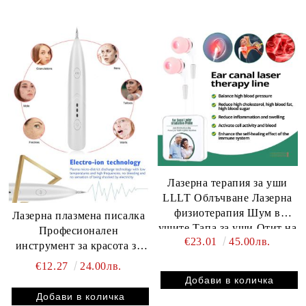
татуировки
Лазерна терапия за уши
LLLT Облъчване Лазерна
физиотерапия Шум в
Лазерна плазмена писалка
ушите Тапа за уши Отит на
Професионален
€23.01
45.00лв.
средното ухо Глухота
инструмент за красота за
Диабет Хипертония
грижа за кожата
€12.27
24.00лв.
Отстраняване на черни
точки Премахване на
брадавици Отстраняване на