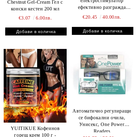
електростимулатор
Chestnut Gel-Cream Гел с
ефективно разгражда
конски кестен 200 мл
мазнините, лесна за
€20.45
40.00лв.
€3.07
6.00лв.
създаване на зашеметяваща
фигура
Автоматично регулиращи
се бифокални очила,
Унисекс, One Power
YUITIKUE Кофеинов
Readers
горещ крем 100 г -