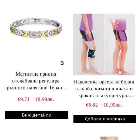
татуировки
Магнитна гривна
отслабване регулира
Наколенка ортеза за болки
кръвното налягане Терапия
в гърба, кръста ишиаса и
против умора Гривна за
краката с акупресурна
€9.71
18.99лв.
облекчаване на болката при
подложка Be Active
€5.62
10.99лв.
артрит
Виж детайли