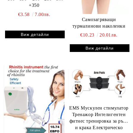
+350
€3.58
7.00лв.
Самозагряващи
турмалинови наколенки
Виж детайли
€10.23
20.01лв.
Виж детайли
EMS Мускулен стимулатор
Тренажор Интелигентен
фитнес тренировка за ръце
и крака Електрическо