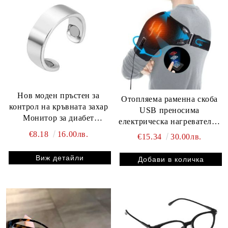
Нов моден пръстен за
Отопляема раменна скоба
контрол на кръвната захар
USB преносима
Монитор за диабет
електрическа нагревателна
Устройство против хъркане
подложка за рамо за
€8.18
16.00лв.
€15.34
30.00лв.
Пръстен Магнитна терапия
ротационен маншет
Облекчаване на мускулната
Виж детайли
болка на замръзналото
рамо