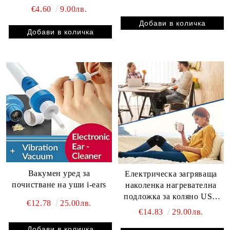
гемацидна крушка
€4.60
9.00лв.
ултравиолетова светлина
220V GU10
Вакумен уред за
Електрическа загряваща
почистване на уши i-ears
наколенка нагревателна
подложка за коляно USB
€12.78
25.00лв.
нагрята опора за коляно
€14.83
29.00лв.