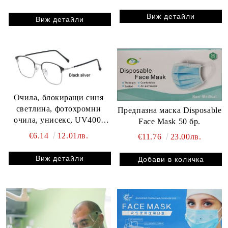
Виж детайли
Виж детайли
Очила, блокиращи синя
светлина, фотохромни
Предпазна маска Disposable
очила, унисекс, UV400,
Face Mask 50 бр.
слънчеви очила,
€6.14
12.01лв.
€11.76
23.00лв.
антирадиационни лещи,
компютърни очила
Виж детайли