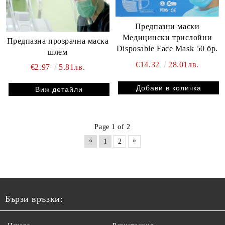
Предпазни маски
Медицински трислойни
Предпазна прозрачна маска
Disposable Face Mask 50 бр.
шлем
€14.32
28.01лв.
€2.97
5.81лв.
Виж детайли
Page 1 of 2
«
»
1
2
Бързи връзки: