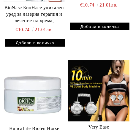
устройство
€10.74
21.01лв.
BioNase БиоНасе уникален
уред за лазерна терапия и
лечение на хрема,
алергичен ренинт и
€10.74
21.01лв.
синузит НазоЛайт Про
10.74 евро
Very Ease
HuncaLife Bioten Horse