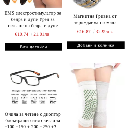
EMS електростимулатор за
Магнитна Гривна от
бедра и дупе Уред за
неръждаема стомана
стягане на бедра и дупе
€16.87
32.99лв.
€10.74
21.01лв.
Виж детайли
Очила за четене с диоптър
блокиращи синя светлина
+100 +150 + 200 +250 +300