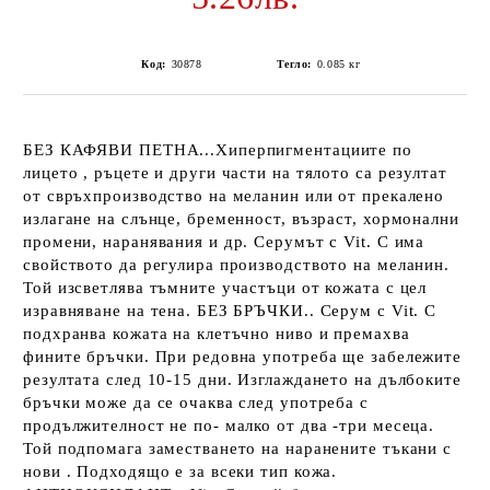
Код:
30878
Тегло:
0.085
кг
БЕЗ КАФЯВИ ПЕТНА...Хиперпигментациите по
лицето , ръцете и други части на тялото са резултат
от свръхпроизводство на меланин или от прекалено
излагане на слънце, бременност, възраст, хормонални
промени, наранявания и др. Серумът с Vit. C има
свойството да регулира производството на меланин.
Той изсветлява тъмните участъци от кожата с цел
изравняване на тена. БЕЗ БРЪЧКИ.. Серум с Vit. C
подхранва кожата на клетъчно ниво и премахва
фините бръчки. При редовна употреба ще забележите
резултата след 10-15 дни. Изглаждането на дълбоките
бръчки може да се очаква след употреба с
продължителност не по- малко от два -три месеца.
Той подпомага заместването на наранените тъкани с
нови . Подходящо е за всеки тип кожа.