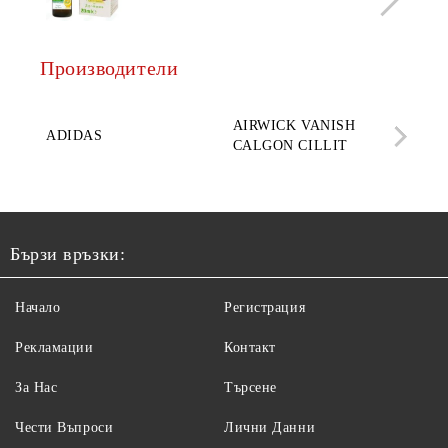
Производители
AQ
AIRWICK VANISH
SE
ADIDAS
CALGON CILLIT
PAR
ELE
Бързи връзки:
Начало
Регистрация
Рекламации
Контакт
За Нас
Търсене
Чести Въпроси
Лични Данни