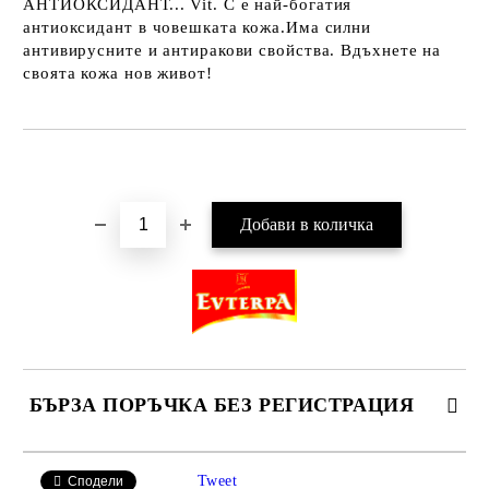
АНТИОКСИДАНТ... Vit. C е най-богатия
антиоксидант в човешката кожа.Има силни
антивирусните и антиракови свойства. Вдъхнете на
своята кожа нов живот!
Добави в желани
БЪРЗА ПОРЪЧКА БЕЗ РЕГИСТРАЦИЯ
САМО ПОПЪЛНЕТЕ 2 ПОЛЕТА
Tweet
Сподели