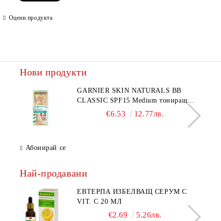
Оцени продукта
Ние ще се свържем с вас в рамките на работния ден.
Нови продукти
GARNIER SKIN NATURALS BB
CLASSIC SPF15 Medium тониращ
дневен крем за лице среден нюанс за
€6.53
12.77лв.
комбинирана до мазна кожа 50 мл
Абонирай се
Най-продавани
ЕВТЕРПА ИЗБЕЛВАЩ СЕРУМ С
VIT. C 20 МЛ
€2.69
5.26лв.