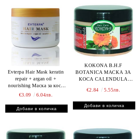
KOKONA B.H.F
Evterpa Hair Mask keratin
BOTANICA МАСКА ЗА
repair + argan oil +
КОСА CALENDULA
nourishing Маска за коса
регенерираща 400ml
€2.84
5.55лв.
350 ml
€3.09
6.04лв.