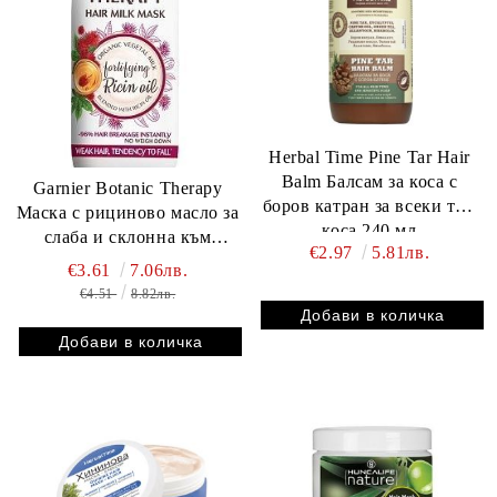
Herbal Time Pine Tar Hair
Balm Балсам за коса с
Garnier Botanic Therapy
боров катран за всеки тип
Маска с рициново масло за
коса 240 мл
слаба и склонна към
€2.97
5.81лв.
накъсване коса 250мл.
€3.61
7.06лв.
€4.51
8.82лв.