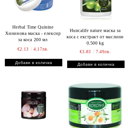
Herbal Time Quinine
Huncalife nature маска за
Хининова маска - елексир
коса с екстракт от маслини
за коса 200 мл
0.500 kg
€2.13
4.17лв.
€3.83
7.49лв.