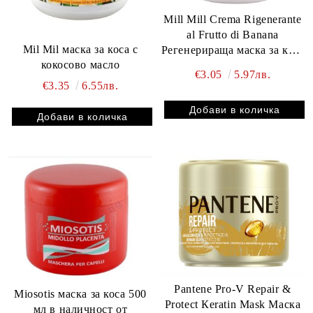
Mill Mill Crema Rigenerante
al Frutto di Banana
Mil Mil маска за коса с
Регенерираща маска за коса
кокосово масло
с бананово масло 500 мл
€3.05
5.97лв.
€3.35
6.55лв.
Pantene Pro-V Repair &
Miosotis маска за коса 500
Protect Кeratin Mаsk Маска
мл в наличност от