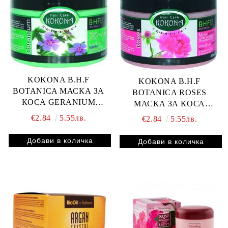
KOKONA B.H.F
KOKONA B.H.F
BOTANICA МАСКА ЗА
BOTANICA ROSES
КОСА GERANIUM
МАСКА ЗА КОСА
тонизираща 400 ml
СИЛИКОНОВА 400МЛ
€2.84
5.55лв.
€2.84
5.55лв.