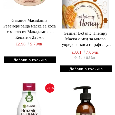
Garance Macadamia
Регенерираща маска за коса
с масло от Макадамия и
Garnier Botanic Therapy
Кератин 225мл
Mаска с мед за много
€2.96
5.79лв.
увредена коса с цъфтящи
краища 250мл.
€3.61
7.06лв.
€4.51
8.82лв.
-20%