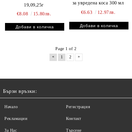
за увредена коса 300 мл
19,09,25г
€6.63
12.97лв.
€8.08
15.80лв.
Page 1 of 2
«
»
1
2
Бързи връзки:
Начало
Регистрация
Рекламации
Контакт
За Нас
Търсене