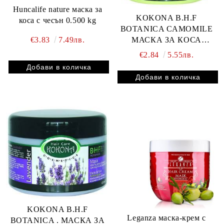
Huncalife nature маска за
KOKONA B.H.F
коса с чесън 0.500 kg
BOTANICA CAMOMILE
МАСКА ЗА КОСА
€3.83
7.49лв.
подхранваща 400МЛ
€2.84
5.55лв.
KOKONA B.H.F
Leganza маска-крем с
BOTANICA . МАСКА ЗА