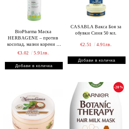
CASABLA Вакса Боя за
BioPharma Маска
обувки Синя 50 мл.
HERBAGENE – против
косопад, мазни корени и
€2.51
4.91лв.
сухи краища на косата 150
€3.02
5.91лв.
мл
-20%