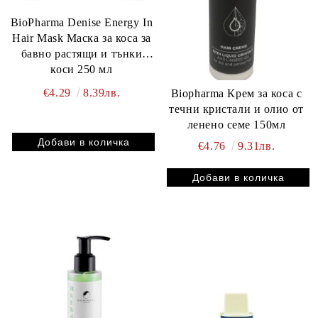
BioPharma Denise Energy In
Hair Mask Маска за коса за
бавно растящи и тънки
коси 250 мл
€4.29
8.39лв.
Biopharma Крем за коса с
течни кристали и олио от
ленено семе 150мл
€4.76
9.31лв.