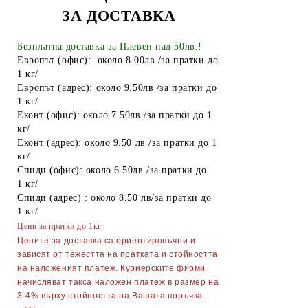
ЗА ДОСТАВКА
Точило за ножове и ножици
Парти Артикули торти тържества
Безплатна доставка за Плевен над 50лв.!
украса
Европът (офис): около 8.00лв /за пратки до
1 кг/
АКСЕСОАРИ ЗА КОСА
Европът (адрес): около 9.50лв /за пратки до
1 кг/
Гребени
ОГЛЕДАЛА
Еконт (офис): около 7.50лв /за пратки до 1
кг/
Четки за коса
ПИНСЕТИ
Еконт (адрес): около 9.50 лв /за пратки до 1
Ролки за коса
МИГЛОИЗВИВАЧКИ
кг/
Спиди (офис): около 6.50лв /за пратки до
Фиби, шноли, ластици
НЕСЕСЕРИ
1 кг/
Спиди (адрес) : около 8.50 лв/за пратки до
Ножици
Ръкавици
1 кг/
Цени за пратки до 1кг.
Диадеми за коса
АВТОАКСЕСОАРИ
Цените за доставка са ориентировъчни и
АКСЕСОАРИ ЗА КОМПЮТРИ
зависят от тежестта на пратката и стойността
ТЕЛЕФОНИ GSM
на наложеният платеж. Куриерските фирми
начисляват такса наложен платеж в размер на
ПОРТМОНЕТА
3-4% върху стойността на Вашата поръчка.