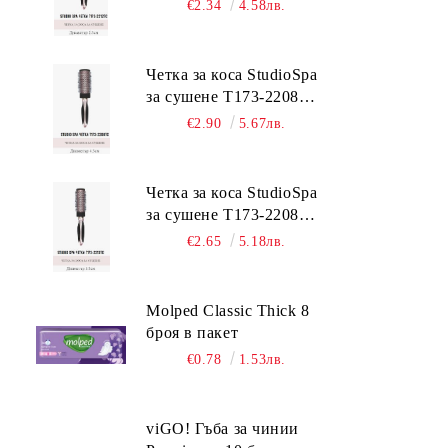
2.5 см.
€2.34
4.58лв.
Четка за коса StudioSpa
за сушене Т173-2208TC
4.5 см.
€2.90
5.67лв.
Четка за коса StudioSpa
за сушене Т173-2208TC
3.5 см.
€2.65
5.18лв.
Molped Classic Thick 8
броя в пакет
€0.78
1.53лв.
viGО! Гъба за чинии