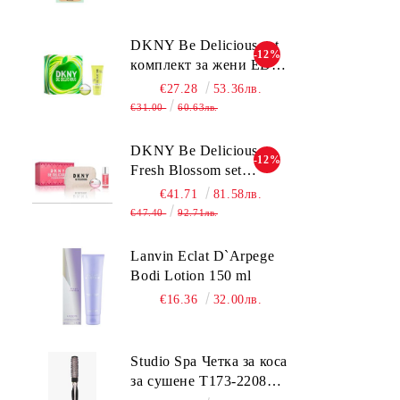
дневен крем за лице
среден нюанс за
DKNY Be Delicious set
-12%
комбинирана до мазна
комплект за жени EDP
кожа 50 мл
30ml + BL 100ml
€27.28
53.36лв.
€31.00
60.63лв.
DKNY Be Delicious
-12%
Fresh Blossom set
комплект за жени
€41.71
81.58лв.
€47.40
92.71лв.
Lanvin Eclat D`Arpege
Bodi Lotion 150 ml
€16.36
32.00лв.
Studio Spa Четка за коса
за сушене Т173-2208TC