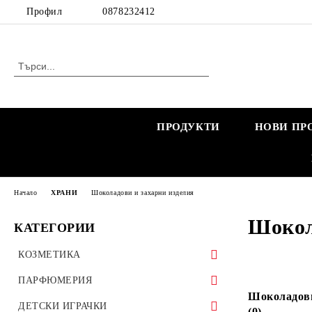
Профил
0878232412
ПРОДУКТИ
НОВИ ПР
Начало
ХРАНИ
Шоколадови и захарни изделия
Шокол
КАТЕГОРИИ
КОЗМЕТИКА
КОЗМЕТИКА ЗА ЖЕНИ
ПАРФЮМЕРИЯ
Шоколадов
КОЗМЕТИКА ЗА БРЕМЕННИ
КОЗМЕТИКА ЗА МЪЖЕ
МАРКОВИ ПАРФЮМИ
ДЕТСКИ ИГРАЧКИ
(0)