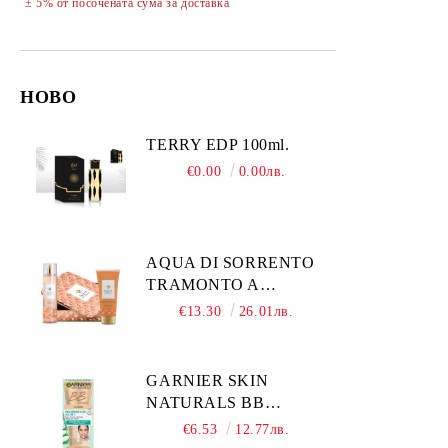
± 5% от посочената сума за доставка
НОВО
TERRY EDP 100ml.
€0.00
0.00лв.
AQUA DI SORRENTO
TRAMONTO A
POSITANO
€13.30
26.01лв.
КОМПЛЕКТ
ПАРФЮМНА ВОДА
245МЛ + ДУШ ГЕЛ
GARNIER SKIN
200МЛ МЕТАЛНА
NATURALS BB
КУТИЯ ЗА ЖЕНИ
CLASSIC SPF15
€6.53
12.77лв.
Medium тониращ