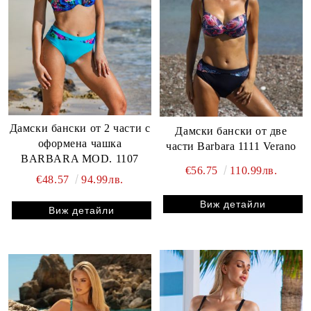
Дамски бански от 2 части с
Дамски бански от две
оформена чашка
части Barbara 1111 Verano
BARBARA MOD. 1107
€56.75
110.99лв.
€48.57
94.99лв.
Виж детайли
Виж детайли