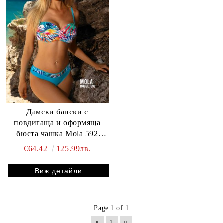
Дамски бански с
повдигаща и оформяща
бюста чашка Mola 592
Aquarilla
€64.42
125.99лв.
Виж детайли
Page 1 of 1
«
»
1