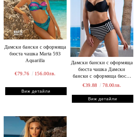
Дамски бански с оформяща
бюста чашка Marta 593
Aquarilla
Дамски бански с оформяща
бюста чашка Дамски
€79.76
156.00лв.
бански с оформяща бюста
чашка Salina 340
€39.88
78.00лв.
Виж детайли
Виж детайли