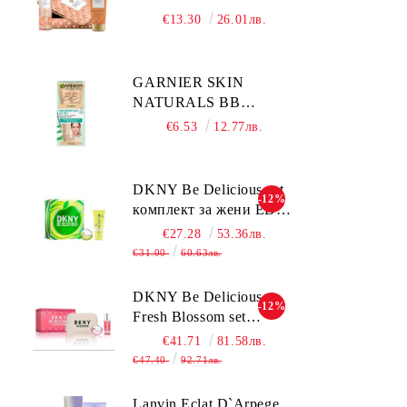
POSITANO
€13.30
26.01лв.
КОМПЛЕКТ
ПАРФЮМНА ВОДА
245МЛ + ДУШ ГЕЛ
GARNIER SKIN
200МЛ МЕТАЛНА
NATURALS BB
КУТИЯ ЗА ЖЕНИ
CLASSIC SPF15
€6.53
12.77лв.
Medium тониращ
дневен крем за лице
среден нюанс за
DKNY Be Delicious set
-12%
комбинирана до мазна
комплект за жени EDP
кожа 50 мл
30ml + BL 100ml
€27.28
53.36лв.
€31.00
60.63лв.
DKNY Be Delicious
-12%
Fresh Blossom set
комплект за жени
€41.71
81.58лв.
€47.40
92.71лв.
Lanvin Eclat D`Arpege