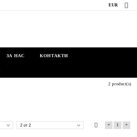
EUR
ЗА НАС
КОНТАКТИ
А
2 product(s)
«
»
1