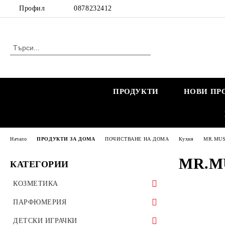
Профил
0878232412
ПРОДУКТИ
НОВИ ПР
Начало
ПРОДУКТИ ЗА ДОМА
ПОЧИСТВАНЕ НА ДОМА
Кухня
MR.MU
MR.M
КАТЕГОРИИ
КОЗМЕТИКА
КОЗМЕТИКА ЗА ЖЕНИ
ПАРФЮМЕРИЯ
КОЗМЕТИКА ЗА БРЕМЕННИ
КОЗМЕТИКА ЗА МЪЖЕ
МАРКОВИ ПАРФЮМИ
ДЕТСКИ ИГРАЧКИ