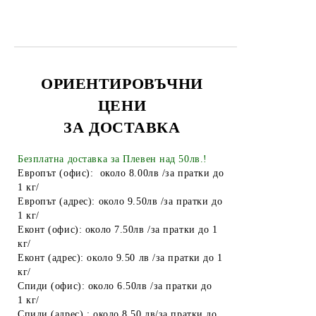
ТАБАКЕРИ
Запалки
Тенджери
ОРИЕНТИРОВЪЧНИ
Точило за ножове и ножици
ЦЕНИ
Парти Артикули торти тържества
ЗА ДОСТАВКА
украса
АКСЕСОАРИ ЗА КОСА
Безплатна доставка за Плевен над 50лв.!
Европът (офис): около 8.00лв /за пратки до
Гребени
ОГЛЕДАЛА
1 кг/
Четки за коса
Европът (адрес): около 9.50лв /за пратки до
ПИНСЕТИ
1 кг/
Ролки за коса
МИГЛОИЗВИВАЧКИ
Еконт (офис): около 7.50лв /за пратки до 1
кг/
Фиби, шноли, ластици
НЕСЕСЕРИ
Еконт (адрес): около 9.50 лв /за пратки до 1
кг/
Ножици
Ръкавици
Спиди (офис): около 6.50лв /за пратки до
1 кг/
Диадеми за коса
АВТОАКСЕСОАРИ
Спиди (адрес) : около 8.50 лв/за пратки до