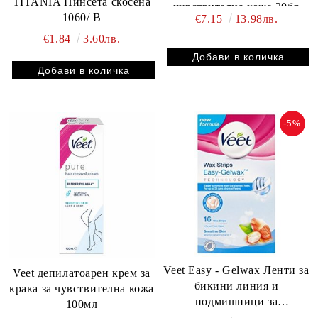
TITANIA Пинсета скосена
чувствителна кожа 20бр
1060/ B
€7.15
13.98лв.
€1.84
3.60лв.
-5%
Veet Easy - Gelwax Ленти за
Veet депилатоарен крем за
бикини линия и
крака за чувствителна кожа
подмишници за
100мл
чувствителна кожа 16 бр.