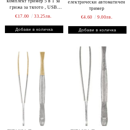
комплект тример 5 в 1 за
електрически автоматичен
грижа за тялото , USB
тример
зареждащ се тример за нос
€17.00
33.25лв.
€4.60
9.00лв.
и уши, бръснач за брада и
вежди, инструменти за
лична хигиена за мъже и
жени