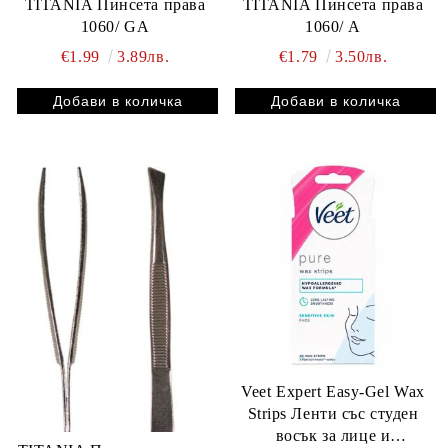
TITANIA Пинсета права
TITANIA Пинсета права
1060/ GА
1060/ А
€1.99
3.89лв.
€1.79
3.50лв.
Veet Expert Easy-Gel Wax
Strips Ленти със студен
восък за лице и