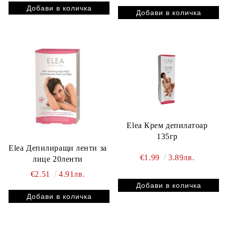
Elea Крем депилатоар
135гр
Elea Депилиращи ленти за
€1.99
3.89лв.
лице 20ленти
€2.51
4.91лв.