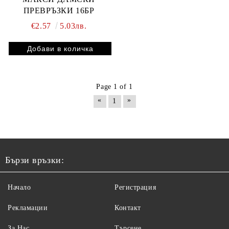
ПРЕВРЪЗКИ 16БР
€2.57
5.03лв.
Page 1 of 1
«
»
1
Бързи връзки:
Начало
Регистрация
Рекламации
Контакт
За Нас
Търсене