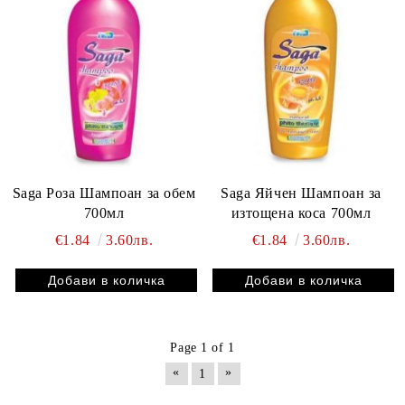
Saga Роза Шампоан за обем
Saga Яйчен Шампоан за
700мл
изтощена коса 700мл
€1.84
3.60лв.
€1.84
3.60лв.
Page 1 of 1
«
»
1