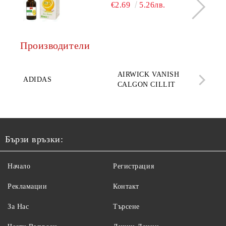
€2.69
5.26лв.
Производители
AQ
AIRWICK VANISH
SE
ADIDAS
CALGON CILLIT
PAR
ELE
Бързи връзки:
Начало
Регистрация
Рекламации
Контакт
За Нас
Търсене