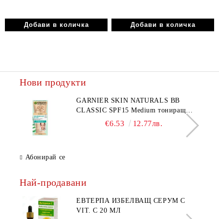
Нови продукти
GARNIER SKIN NATURALS BB
CLASSIC SPF15 Medium тониращ
дневен крем за лице среден нюанс за
€6.53
12.77лв.
комбинирана до мазна кожа 50 мл
Абонирай се
Най-продавани
ЕВТЕРПА ИЗБЕЛВАЩ СЕРУМ С
VIT. C 20 МЛ