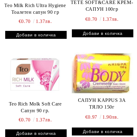
TETE SOFT&CARE КРЕМ-
Teo Milk Rich Ultra Hygiene
САПУН 100гр
Тоалетен сапун 90 гр
€0.70
1.37лв.
€0.70
1.37лв.
САПУН KAPPUS ЗА
Teo Rich Molk Soft Care
ТЯЛО 150г
Сапун 90 гр.
€0.97
1.90лв.
€0.70
1.37лв.