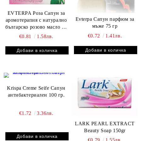
EVTERPA Роза Сапун за
Evterpa Сапун парфюм за
аромотерапия с натурално
мъже 75 гр
българско розово масло 75
g
€0.72
1.41лв.
€0.81
1.58лв.
Krispa Creme Seife Сапун
антибактериален 100 гр.
€1.72
3.36лв.
LARK PEARL EXTRACT
Beauty Soap 150gr
€0.79
1.55лв.