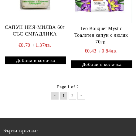
САПУН НИЯ-МИЛВА 60г
Тео Bouquet Mystic
СЪС СМРАДЛИКА
Тоалетен сапун с люляк
70гр.
€0.70
1.37лв.
€0.43
0.84лв.
Page 1 of 2
«
»
1
2
Бързи връзки: