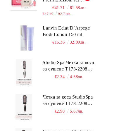
комплект за жени
€41.71
81.58лв.
€47.40
92.71лв.
Lanvin Eclat D`Arpege
Bodi Lotion 150 ml
€16.36
32.00лв.
Studio Spa Четка за коса
за сушене Т173-2208TC
2.5 см.
€2.34
4.58лв.
Четка за коса StudioSpa
за сушене Т173-2208TC
4.5 см.
€2.90
5.67лв.