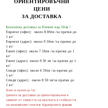
ОРИЕНТИРОВЪЧНИ
ТАБАКЕРИ
ЦЕНИ
Запалки
ЗА ДОСТАВКА
Тенджери
Безплатна доставка за Плевен над 50лв.!
Точило за ножове и ножици
Европът (офис): около 8.00лв /за пратки до
1 кг/
Парти Артикули торти тържества
Европът (адрес): около 9.50лв /за пратки до
украса
1 кг/
АКСЕСОАРИ ЗА КОСА
Еконт (офис): около 7.50лв /за пратки до 1
кг/
Гребени
ОГЛЕДАЛА
Еконт (адрес): около 9.50 лв /за пратки до 1
кг/
Четки за коса
ПИНСЕТИ
Спиди (офис): около 6.50лв /за пратки до
1 кг/
Ролки за коса
МИГЛОИЗВИВАЧКИ
Спиди (адрес) : около 8.50 лв/за пратки до
1 кг/
Фиби, шноли, ластици
НЕСЕСЕРИ
Цени за пратки до 1кг.
Ножици
Ръкавици
Цените за доставка са ориентировъчни и
зависят от тежестта на пратката и стойността
Диадеми за коса
АВТОАКСЕСОАРИ
на наложеният платеж. Куриерските фирми