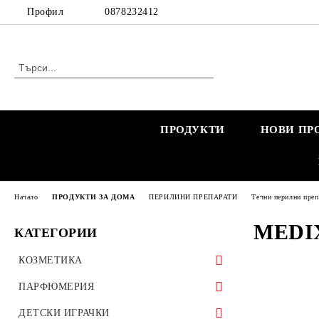
Профил
0878232412
ПРОДУКТИ
НОВИ ПР
Начало
ПРОДУКТИ ЗА ДОМА
ПЕРИЛИНИ ПРЕПАРАТИ
Течни перилни преп
MEDI
КАТЕГОРИИ
КОЗМЕТИКА
КОЗМЕТИКА ЗА ЖЕНИ
ПАРФЮМЕРИЯ
КОЗМЕТИКА ЗА БРЕМЕННИ
КОЗМЕТИКА ЗА МЪЖЕ
МАРКОВИ ПАРФЮМИ
ДЕТСКИ ИГРАЧКИ