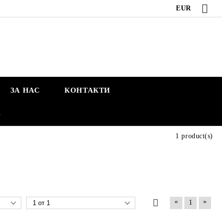
EUR
ЗА НАС
КОНТАКТИ
А
1 product(s)
«
»
1