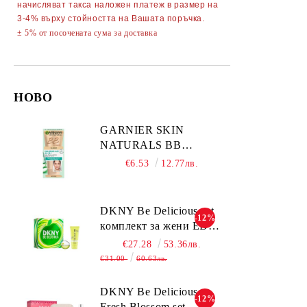
начисляват такса наложен платеж в размер на
АКСЕСОАРИ ЗА КОМПЮТРИ
3-4% върху стойността на Вашата поръчка.
ТЕЛЕФОНИ GSM
± 5% от посочената сума за доставка
ПОРТМОНЕТА
НОВО
GARNIER SKIN
NATURALS BB
CLASSIC SPF15
€6.53
12.77лв.
Medium тониращ
дневен крем за лице
среден нюанс за
DKNY Be Delicious set
-12%
комбинирана до мазна
комплект за жени EDP
кожа 50 мл
30ml + BL 100ml
€27.28
53.36лв.
€31.00
60.63лв.
DKNY Be Delicious
-12%
Fresh Blossom set