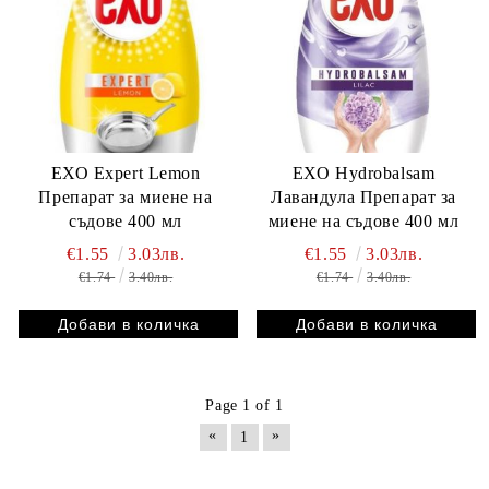
ЕХО Expert Lemon
ЕХО Hydrobalsam
Препарат за миене на
Лавандула Препарат за
съдове 400 мл
миене на съдове 400 мл
€1.55
3.03лв.
€1.55
3.03лв.
€1.74
3.40лв.
€1.74
3.40лв.
Page 1 of 1
«
»
1