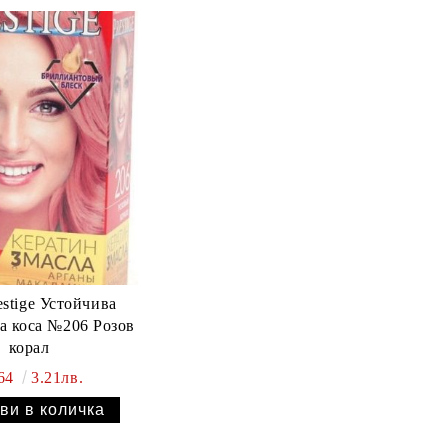
estige Устойчива
за коса №206 Розов
корал
.64
3.21лв.