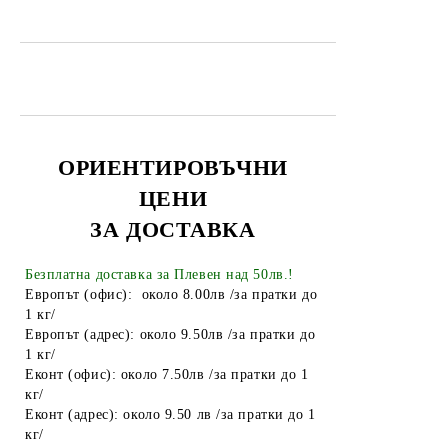
Електрически крушки
Батерии
Лепило
Алуминиево фолио
Чували за смет
ОРИЕНТИРОВЪЧНИ
ЦЕНИ
Найлонови торбички и пликове
ЗА ДОСТАВКА
Пликове за лед
Спирт
Безплатна доставка за Плевен над 50лв.!
Европът (офис): около 8.00лв /за пратки до
Боя за яйца
1 кг/
Европът (адрес): около 9.50лв /за пратки до
Други
1 кг/
Еконт (офис): около 7.50лв /за пратки до 1
ТАБАКЕРИ
кг/
Запалки
Еконт (адрес): около 9.50 лв /за пратки до 1
кг/
Тенджери