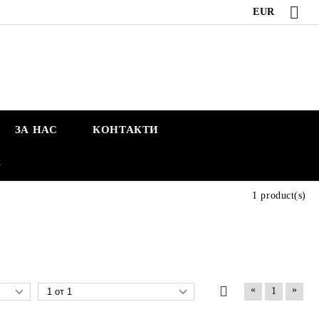
EUR
ЗА НАС
КОНТАКТИ
А
1 product(s)
«
»
1