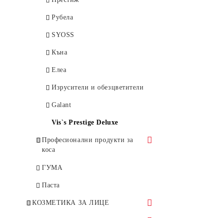
Афродита
Rosa Impex
Рубела
Venita
SYOSS
Евтерпа
Къна
KOKONA
Елеа
Medix
Изрусители и обезцветители
Ния-Милва
Galant
Pantenol
Vis`s Prestige Deluxe
Сара
Професионални продукти за
коса
Сага
YUNSEY
ГУМА
Тео
Keratin Complex
Паста
Vigorance
Plus 33
КОЗМЕТИКА ЗА ЛИЦЕ
Други