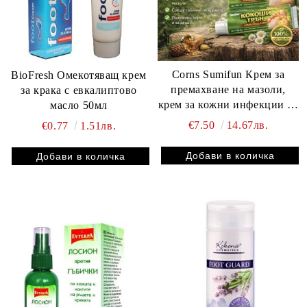
Corns Sumifun Крем за
BioFresh Омекотяващ крем
премахване на мазоли,
за крака с евкалиптово
крем за кожни инфекции от
масло 50мл
мазоли, мехлем за лечение
€7.50
14.67лв.
€0.77
1.51лв.
на мазоли и кокоши трън,
инструмент за премахване
на мъртва кожа, здравни
грижи 1 брой