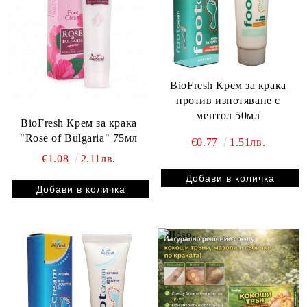
BioFresh Крем за крака
против изпотяване с
ментол 50мл
BioFresh Крем за крака
"Rose of Bulgaria" 75мл
€0.77
1.51лв.
€1.08
2.11лв.