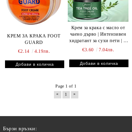
Крем за крака с масло от
чаено дърво | Интензивен
КРЕМ ЗА КРАКА FOOT
хидратант за сухи пети | С
GUARD
витамин Е и алое вера |
€3.60
7.04лв.
€2.14
4.19лв.
Успокоява сърбящата кожа |
Охлаждащ ефект на мента
50 грама
Page 1 of 1
«
»
1
Бързи връзки: