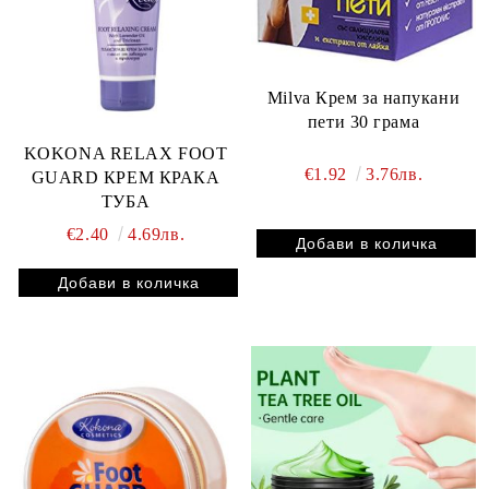
Milva Крем за напукани
пети 30 грама
KOKONA RELAX FOOT
€1.92
3.76лв.
GUARD КРЕМ КРАКА
ТУБА
€2.40
4.69лв.