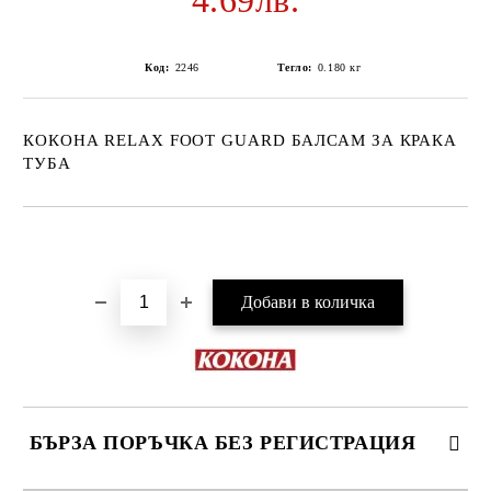
4.69лв.
Код:
2246
Тегло:
0.180
кг
КОКОНА RELAX FOOT GUARD БАЛСАМ ЗА КРАКА
ТУБА
Добави в желани
БЪРЗА ПОРЪЧКА БЕЗ РЕГИСТРАЦИЯ