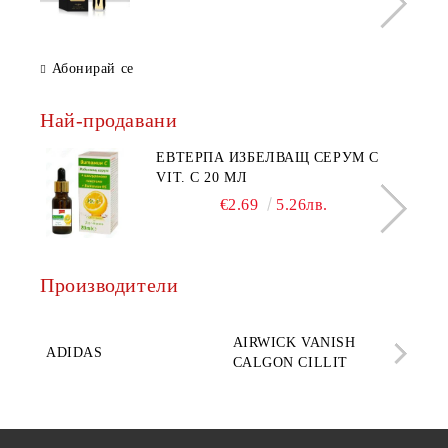
Абонирай се
Най-продавани
ЕВТЕРПА ИЗБЕЛВАЩ СЕРУМ С
VIT. C 20 МЛ
€2.69
5.26лв.
Производители
AQ
AIRWICK VANISH
SE
ADIDAS
CALGON CILLIT
PAR
ELE