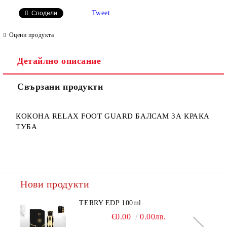
САМО ПОПЪЛНЕТЕ 2 ПОЛЕТА
Tweet
Сподели
Оцени продукта
Детайлно описание
Ние ще се свържем с вас в рамките на работния ден.
Свързани продукти
КОКОНА RELAX FOOT GUARD БАЛСАМ ЗА КРАКА
ТУБА
Нови продукти
TERRY EDP 100ml.
€0.00
0.00лв.