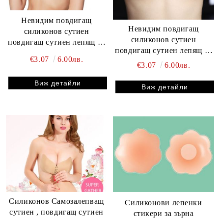
Невидим повдигащ
Невидим повдигащ
силиконов сутиен
силиконов сутиен
повдигащ сутиен лепящ се
повдигащ сутиен лепящ се
сутиен без презрамки
€3.07
6.00лв.
сутиен без презрамки
€3.07
6.00лв.
Повдигачи на Гърди
Пастиси с Платири
Виж детайли
Виж детайли
Силиконов Самозалепващ
Силиконови лепенки
сутиен , повдигащ сутиен
стикери за зърна