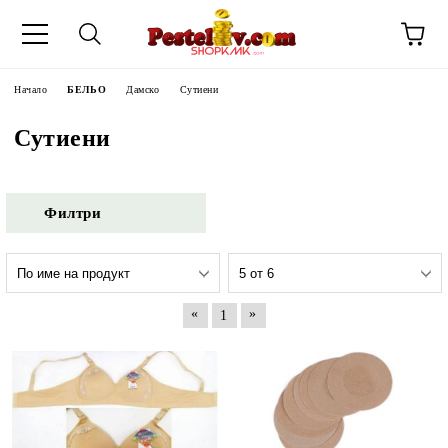
Начало
БЕЛЬО
Дамско
Сутиени
Сутиени
Филтри
«
»
1
ЧИНИ НА