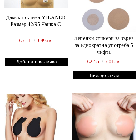
Дамски сутиен YILANER
Размер 42/95 Чашка C
Лепенки стикери за зърна
€5.11
9.99лв.
за еднократна употреба 5
чифта
€2.56
5.01лв.
Виж детайли