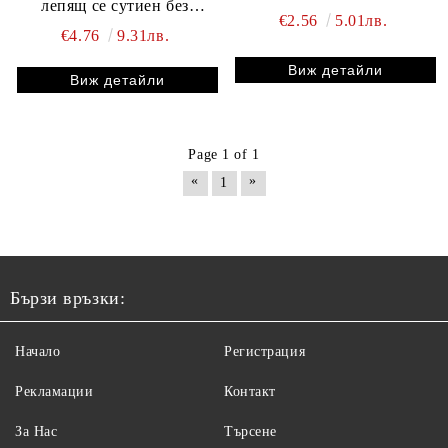
лепящ се сутиен без
€2.56
5.01лв.
презрамки
€4.76
9.31лв.
Виж детайли
Виж детайли
Page 1 of 1
«
»
1
Бързи връзки:
Начало
Регистрация
Рекламации
Контакт
За Нас
Търсене