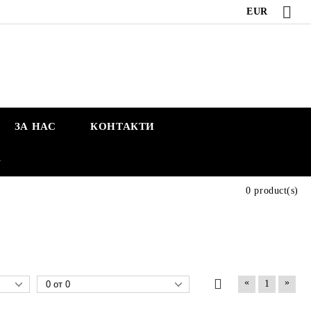
EUR
ЗА НАС
КОНТАКТИ
А
0 product(s)
«
»
1