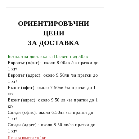
Алуминиево фолио
Чували за смет
ОРИЕНТИРОВЪЧНИ
ЦЕНИ
Найлонови торбички и пликове
ЗА ДОСТАВКА
Пликове за лед
Спирт
Безплатна доставка за Плевен над 50лв.!
Европът (офис): около 8.00лв /за пратки до
Боя за яйца
1 кг/
Европът (адрес): около 9.50лв /за пратки до
Други
1 кг/
Еконт (офис): около 7.50лв /за пратки до 1
ТАБАКЕРИ
кг/
Запалки
Еконт (адрес): около 9.50 лв /за пратки до 1
кг/
Тенджери
Спиди (офис): около 6.50лв /за пратки до
1 кг/
Точило за ножове и ножици
Спиди (адрес) : около 8.50 лв/за пратки до
1 кг/
Парти Артикули торти тържества
Цени за пратки до 1кг.
украса