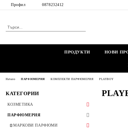
Профил
0878232412
ПРОДУКТИ
НОВИ ПР
Начало
ПАРФЮМЕРИЯ
КОМПЛЕКТИ ПАРФЮМЕРИЯ
PLAYBOY
PLAY
КАТЕГОРИИ
КОЗМЕТИКА
КОЗМЕТИКА ЗА ЖЕНИ
ПАРФЮМЕРИЯ
КОЗМЕТИКА ЗА БРЕМЕННИ
КОЗМЕТИКА ЗА МЪЖЕ
МАРКОВИ ПАРФЮМИ