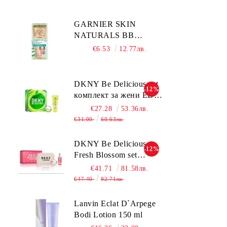
ПАРФЮМНА ВОДА
245МЛ + ДУШ ГЕЛ
GARNIER SKIN
200МЛ МЕТАЛНА
NATURALS BB
КУТИЯ ЗА ЖЕНИ
CLASSIC SPF15
€6.53
12.77лв.
Medium тониращ
дневен крем за лице
среден нюанс за
DKNY Be Delicious set
-12%
комбинирана до мазна
комплект за жени EDP
кожа 50 мл
30ml + BL 100ml
€27.28
53.36лв.
€31.00
60.63лв.
DKNY Be Delicious
-12%
Fresh Blossom set
комплект за жени
€41.71
81.58лв.
€47.40
92.71лв.
Lanvin Eclat D`Arpege
Bodi Lotion 150 ml