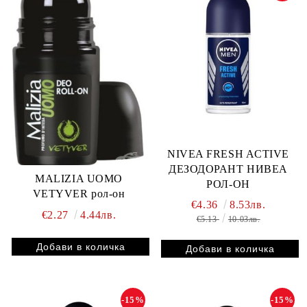
NIVEA FRESH ACTIVE
ДЕЗОДОРАНТ НИВЕА
MALIZIA UOMO
РОЛ-ОН
VETYVER рол-он
€4.36
8.53лв.
€2.27
4.44лв.
€5.13
10.03лв.
-15%
-15%