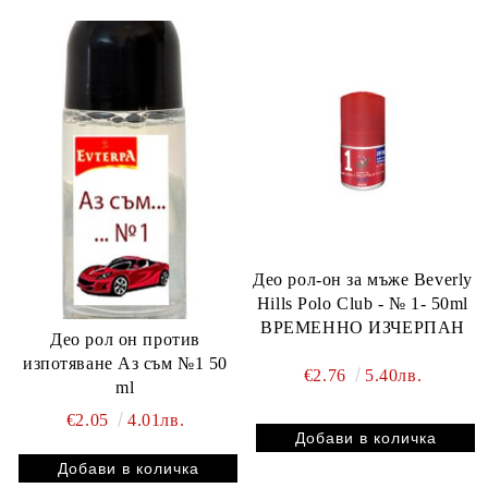
Део рол-он за мъже Beverly
Hills Polo Club - № 1- 50ml
ВРЕМЕННО ИЗЧЕРПАН
Део рол он против
изпотяване Аз съм №1 50
€2.76
5.40лв.
ml
€2.05
4.01лв.