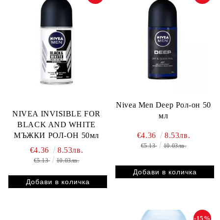
Nivea Men Deep Рол-он 50
NIVEA INVISIBLE FOR
мл
BLACK AND WHITE
€4.36
8.53лв.
МЪЖКИ РОЛ-ОН 50мл
€5.13
10.03лв.
€4.36
8.53лв.
€5.13
10.03лв.
-15%