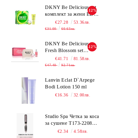
среден нюанс за
DKNY Be Delicious set
-12%
комбинирана до мазна
комплект за жени EDP
кожа 50 мл
30ml + BL 100ml
€27.28
53.36лв.
€31.00
60.63лв.
DKNY Be Delicious
-12%
Fresh Blossom set
комплект за жени
€41.71
81.58лв.
€47.40
92.71лв.
Lanvin Eclat D`Arpege
Bodi Lotion 150 ml
€16.36
32.00лв.
Studio Spa Четка за коса
за сушене Т173-2208TC
2.5 см.
€2.34
4.58лв.