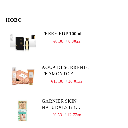
НОВО
TERRY EDP 100ml.
€0.00
0.00лв.
AQUA DI SORRENTO
TRAMONTO A
POSITANO
€13.30
26.01лв.
КОМПЛЕКТ
ПАРФЮМНА ВОДА
245МЛ + ДУШ ГЕЛ
GARNIER SKIN
200МЛ МЕТАЛНА
NATURALS BB
КУТИЯ ЗА ЖЕНИ
CLASSIC SPF15
€6.53
12.77лв.
Medium тониращ
дневен крем за лице