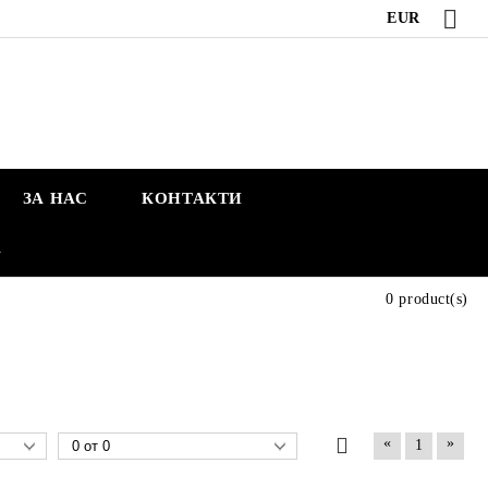
EUR
ЗА НАС
КОНТАКТИ
А
0 product(s)
«
»
1