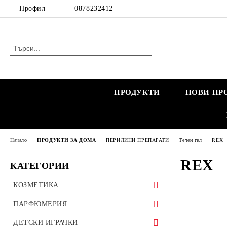
Профил
0878232412
ПРОДУКТИ
НОВИ ПР
Начало
ПРОДУКТИ ЗА ДОМА
ПЕРИЛИНИ ПРЕПАРАТИ
Течен гел
REX
REX
КАТЕГОРИИ
КОЗМЕТИКА
КОЗМЕТИКА ЗА ЖЕНИ
ПАРФЮМЕРИЯ
КОЗМЕТИКА ЗА БРЕМЕННИ
КОЗМЕТИКА ЗА МЪЖЕ
МАРКОВИ ПАРФЮМИ
ДЕТСКИ ИГРАЧКИ