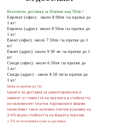
Тенджери
Безплатна доставка за Плевен над 50лв.!
Точило за ножове и ножици
Европът (офис): около 8.00лв /за пратки до
1 кг/
Парти Артикули торти тържества
Европът (адрес): около 9.50лв /за пратки до
украса
1 кг/
АКСЕСОАРИ ЗА КОСА
Еконт (офис): около 7.50лв /за пратки до 1
кг/
Гребени
ОГЛЕДАЛА
Еконт (адрес): около 9.50 лв /за пратки до 1
кг/
Четки за коса
ПИНСЕТИ
Спиди (офис): около 6.50лв /за пратки до
1 кг/
Ролки за коса
МИГЛОИЗВИВАЧКИ
Спиди (адрес) : около 8.50 лв/за пратки до
1 кг/
Фиби, шноли, ластици
НЕСЕСЕРИ
Цени за пратки до 1кг.
Ножици
Ръкавици
Цените за доставка са ориентировъчни и
зависят от тежестта на пратката и стойността
Диадеми за коса
АВТОАКСЕСОАРИ
на наложеният платеж. Куриерските фирми
начисляват такса наложен платеж в размер на
АКСЕСОАРИ ЗА КОМПЮТРИ
3-4% върху стойността на Вашата поръчка.
ТЕЛЕФОНИ GSM
± 5% от посочената сума за доставка
ПОРТМОНЕТА