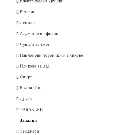
ДРУГИ
Електрически крушки
Афродита
Rosa Impex
Рубела
Батерии
Venita
SYOSS
Лепило
Евтерпа
Къна
Алуминиево фолио
KOKONA
Елеа
Чували за смет
Medix
Изрусители и обезцветители
Найлонови торбички и пликове
Ния-Милва
Galant
Пликове за лед
Pantenol
Vis`s Prestige Deluxe
Спирт
Сара
Боя за яйца
Сага
Други
Тео
ТАБАКЕРИ
Vigorance
Запалки
Други
Тенджери