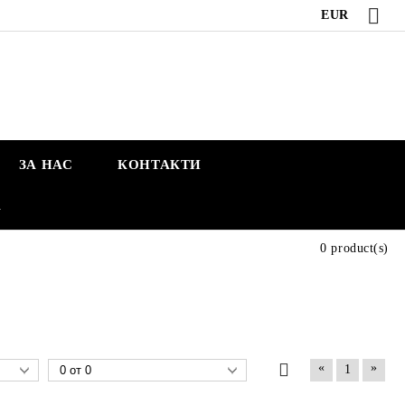
EUR
ЗА НАС
КОНТАКТИ
А
0 product(s)
«
»
1