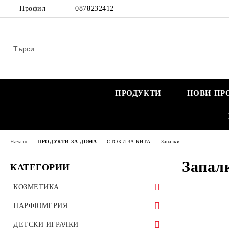
Профил
0878232412
ПРОДУКТИ
НОВИ ПР
Начало
ПРОДУКТИ ЗА ДОМА
СТОКИ ЗА БИТА
Запалки
Запал
КАТЕГОРИИ
КОЗМЕТИКА
КОЗМЕТИКА ЗА ЖЕНИ
ПАРФЮМЕРИЯ
КОЗМЕТИКА ЗА БРЕМЕННИ
КОЗМЕТИКА ЗА МЪЖЕ
МАРКОВИ ПАРФЮМИ
ДЕТСКИ ИГРАЧКИ