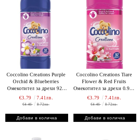
Coccolino Creations Purple
Coccolino Creations Tiare
Orchid & Blueberries
Flower & Red Fruits
Омекотител за дрехи 925
Омекотител за дрехи 0.925
мл = 37 пранета
л 37 пранета
€3.79
7.41лв.
€3.79
7.41лв.
€4.46
8.72лв.
€4.46
8.72лв.