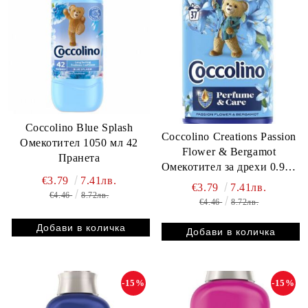
Coccolino Blue Splash
Coccolino Creations Passion
Омекотител 1050 мл 42
Flower & Bergamot
Пранета
Омекотител за дрехи 0.925
€3.79
7.41лв.
= 37 пранета
€3.79
7.41лв.
€4.46
8.72лв.
€4.46
8.72лв.
-15%
-15%