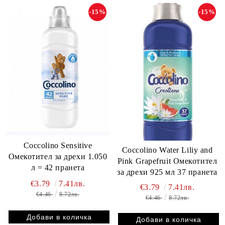
-15%
-15%
Coccolino Sensitive
Coccolino Water Liliy and
Омекотител за дрехи 1.050
Pink Grapefruit Омекотител
л = 42 пранета
за дрехи 925 мл 37 пранета
€3.79
7.41лв.
€3.79
7.41лв.
€4.46
8.72лв.
€4.46
8.72лв.