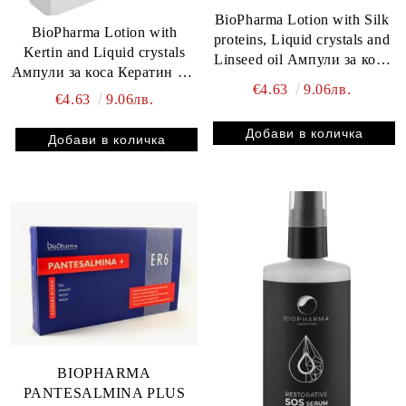
BioPharma Lotion with Silk
BioPharma Lotion with
proteins, Liquid crystals and
Kertin and Liquid crystals
Linseed oil Ампули за коса
Ампули за коса Кератин 5 х
Коприна 5 х 15 мл
€4.63
9.06лв.
15 мл
€4.63
9.06лв.
BIOPHARMA
PANTESALMINA PLUS