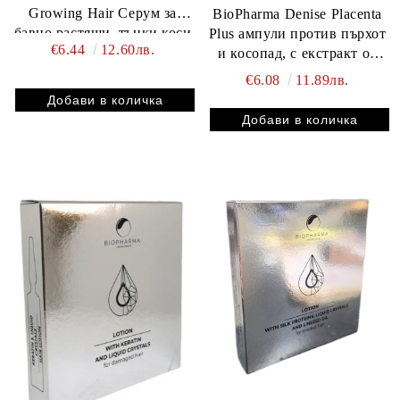
Growing Hair Серум за
BioPharma Denise Placenta
бавно растящи, тънки коси
Plus ампули против пърхот
€6.44
12.60лв.
6 x 10 мл
и косопад, с екстракт от
плацента 6 бр * 10 мл
€6.08
11.89лв.