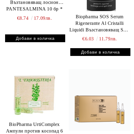
Възтановяващ лосион
PANTESALMINA 10 бр *
15 мл Временно изчерпан.
Biopharma SOS Serum
€8.74
17.09лв.
ще се свържем при
Rigenerante Al Cristalli
наличност
Liquidi Възстановяващ SOS
серум 100 мл В
€6.03
11.79лв.
НАЛИЧНОСТ
BioPharma UrtiComplex
Ампули против косопад 6