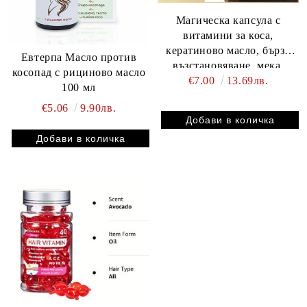
Магическа капсула с
витамини за коса,
кератиново масло, бързо
Евтерпа Масло против
възстановяване, мека,
косопад с рициново масло
€7.00
13.69лв.
гладка, блестяща, дълбоко
100 мл
овлажняваща, къдрава,
€5.06
9.90лв.
суха и скалп грижа за
косата 30 броя в опаковка