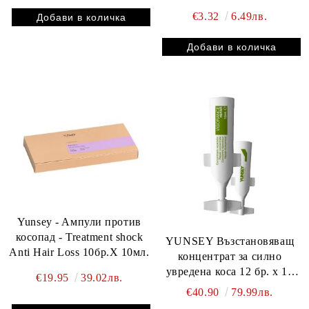
НАЛИЧНОСТ
€3.32
6.49лв.
Yunsey - Aмпули против
косопад - Treatment shock
YUNSEY Възстановяващ
Anti Hair Loss 10бр.Х 10мл.
концентрат за силно
увредена коса 12 бр. х 10
€19.95
39.02лв.
мл
€40.90
79.99лв.