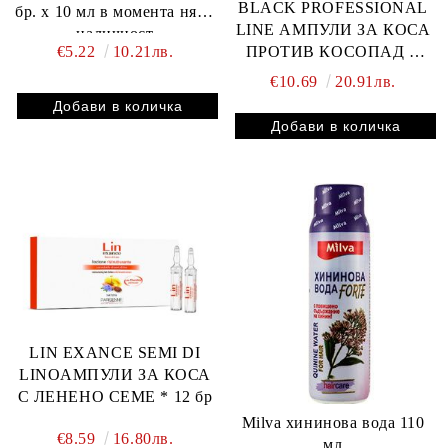
BLACK PROFESSIONAL
бр. x 10 мл в момента няма
LINE АМПУЛИ ЗА КОСА
наличност
€5.22
10.21лв.
ПРОТИВ КОСОПАД С
ПАНТЕНОЛ И
€10.69
20.91лв.
ПЛАЦЕНТА 12 БР.
LIN EXANCE SEMI DI
LINOАМПУЛИ ЗА КОСА
С ЛЕНЕНО СЕМЕ * 12 бр
Milva хининова вода 110
€8.59
16.80лв.
мл