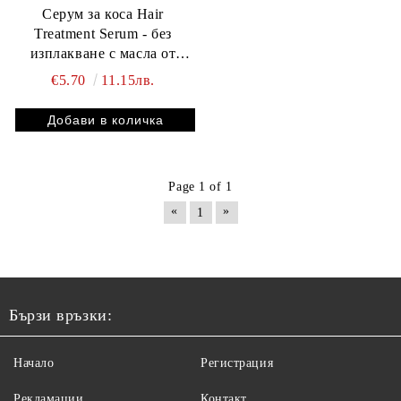
Серум за коса Hair
Treatment Serum - без
изплакване с масла от
арган, макадамия и авокадо
€5.70
11.15лв.
- витамини A, E, Pro B5 -
балсам за жени и мъже 40
капсули
Page 1 of 1
«
»
1
Бързи връзки:
Начало
Регистрация
Рекламации
Контакт