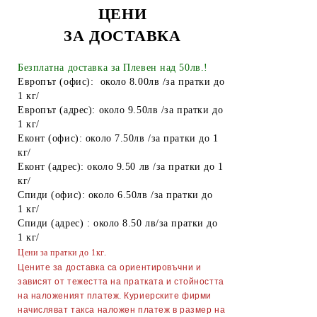
ЦЕНИ
Найлонови торбички и пликове
ЗА ДОСТАВКА
Пликове за лед
Спирт
Безплатна доставка за Плевен над 50лв.!
Европът (офис): около 8.00лв /за пратки до
Боя за яйца
1 кг/
Европът (адрес): около 9.50лв /за пратки до
Други
1 кг/
Еконт (офис): около 7.50лв /за пратки до 1
ТАБАКЕРИ
кг/
Запалки
Еконт (адрес): около 9.50 лв /за пратки до 1
кг/
Тенджери
Спиди (офис): около 6.50лв /за пратки до
1 кг/
Точило за ножове и ножици
Спиди (адрес) : около 8.50 лв/за пратки до
1 кг/
Парти Артикули торти тържества
Цени за пратки до 1кг.
украса
Цените за доставка са ориентировъчни и
АКСЕСОАРИ ЗА КОСА
зависят от тежестта на пратката и стойността
на наложеният платеж. Куриерските фирми
Гребени
ОГЛЕДАЛА
начисляват такса наложен платеж в размер на