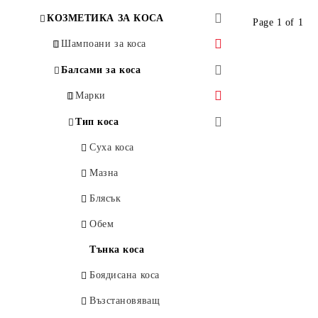
КОЗМЕТИКА ЗА КОСА
Page 1 of 1
Шампоани за коса
Марки
Балсами за коса
Bilka
Тип коса
Марки
BioFresh
Суха коса
Афродита
Тип коса
Clear
Мазна коса
Bilka
Суха коса
Dove
Блясък
Дева
Мазна
Garnier
Обем
Евтерпа
Блясък
H&S
Тънка коса
BioFresh
Обем
Lavena
Боядисана коса
Dove
Тънка коса
L`ORéAL
Против пърхот
Garnier
Боядисана коса
Le Petit Olivier
Възстановяващ
L'ANGELICA
Възстановяващ