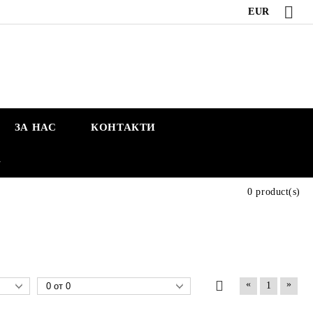
EUR
ЗА НАС
КОНТАКТИ
А
0 product(s)
«
»
1