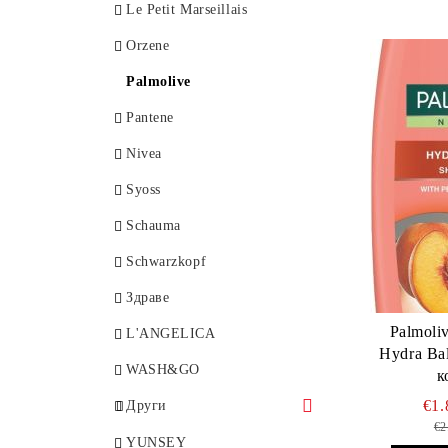
Le Petit Marseillais
Orzene
Palmolive
Pantene
Nivea
Syoss
Schauma
Schwarzkopf
Здраве
Palmoliv
L'ANGELICA
Hydra Ba
WASH&GO
к
€1
Други
€2
Aroma Fresh
YUNSEY