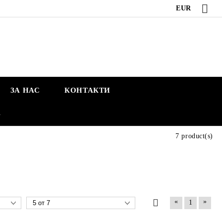
EUR
ЗА НАС
КОНТАКТИ
А
7 product(s)
«
»
1