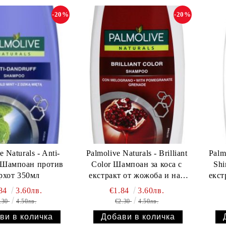
-20%
-20%
e Naturals - Anti-
Palmolive Naturals - Brilliant
Palm
 Шампоан против
Color Шампоан за коса с
Shi
рхот 350мл
екстракт от жожоба и нар
екст
350мл
.84
3.60лв.
€1.84
3.60лв.
.30
4.50лв.
€2.30
4.50лв.