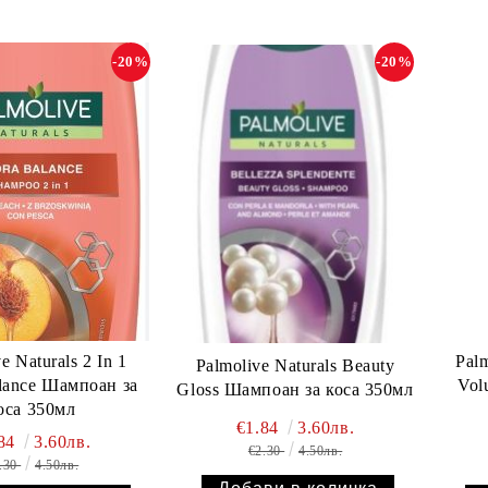
-20%
-20%
e Naturals 2 In 1
Palm
Palmolive Naturals Beauty
lance Шампоан за
Vol
Gloss Шампоан за коса 350мл
оса 350мл
€1.84
3.60лв.
.84
3.60лв.
€2.30
4.50лв.
.30
4.50лв.