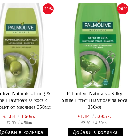
-20%
-20%
olive Naturals - Long &
Palmolive Naturals - Silky
ne Шампоан за коса с
Shine Effect Шампоан за коса
ракт от маслина 350мл
350мл
€1.84
3.60лв.
€1.84
3.60лв.
€2.30
4.50лв.
€2.30
4.50лв.