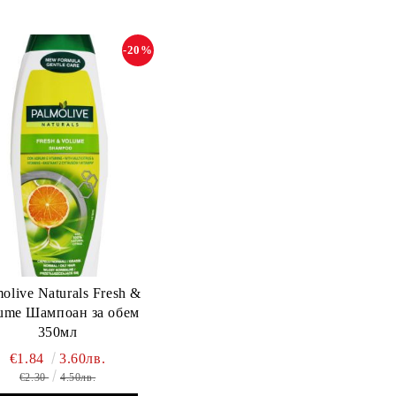
-20%
olive Naturals Fresh &
ume Шампоан за обем
350мл
€1.84
3.60лв.
€2.30
4.50лв.