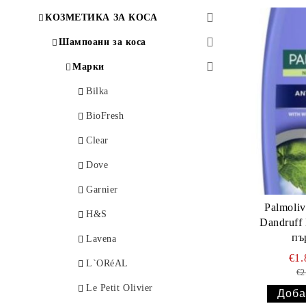
КОЗМЕТИКА ЗА КОСА
Шампоани за коса
Марки
Bilka
BioFresh
Clear
Dove
Garnier
Palmoliv
H&S
Dandruff
пъ
Lavena
€1
L`ORéAL
€2
Le Petit Olivier