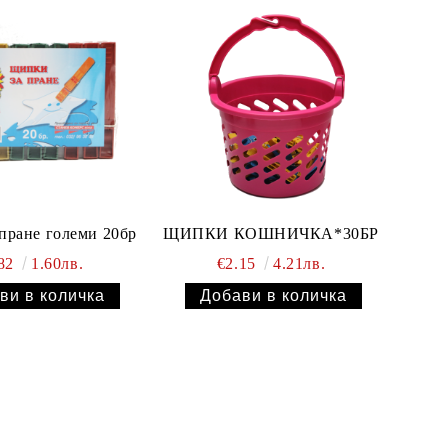
пране големи 20бр
ЩИПКИ КОШНИЧКА*30БР
.82
1.60лв.
€2.15
4.21лв.