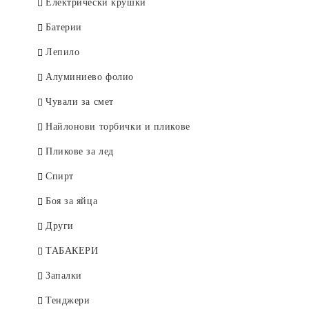
ДРУГИ
Електрически крушки
Афродита
Rosa Impex
Рубела
Батерии
Venita
SYOSS
Лепило
Евтерпа
Къна
Алуминиево фолио
KOKONA
Елеа
Чували за смет
Medix
Изрусители и обезцветители
Найлонови торбички и пликове
Ния-Милва
Galant
Пликове за лед
Pantenol
Vis`s Prestige Deluxe
Спирт
Сара
Боя за яйца
Сага
Други
Тео
ТАБАКЕРИ
Vigorance
Запалки
Други
Тенджери