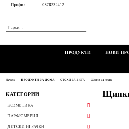
Профил
0878232412
ПРОДУКТИ
НОВИ ПР
Начало
ПРОДУКТИ ЗА ДОМА
СТОКИ ЗА БИТА
Щипки за пране
Щипки
КАТЕГОРИИ
КОЗМЕТИКА
КОЗМЕТИКА ЗА ЖЕНИ
ПАРФЮМЕРИЯ
КОЗМЕТИКА ЗА БРЕМЕННИ
КОЗМЕТИКА ЗА МЪЖЕ
МАРКОВИ ПАРФЮМИ
ДЕТСКИ ИГРАЧКИ