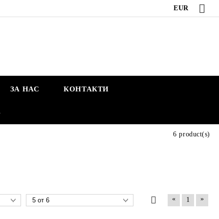
EUR
ЗА НАС
КОНТАКТИ
А
6 product(s)
«
»
1