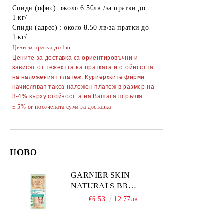
Спиди (офис): около 6.50лв /за пратки до
1 кг/
Спиди (адрес) : около 8.50 лв/за пратки до
1 кг/
Цени за пратки до 1кг.
Цените за доставка са ориентировъчни и
зависят от тежестта на пратката и стойността
на наложеният платеж. Куриерските фирми
начисляват такса наложен платеж в размер на
3-4% върху стойността на Вашата поръчка.
± 5% от посочената сума за доставка
НОВО
GARNIER SKIN
NATURALS BB
CLASSIC SPF15
€6.53
12.77лв.
Medium тониращ