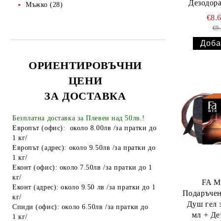
Дезодор
Мъжко (28)
Други
гел 250 мл
€8.
ТАБАКЕРИ
€9
Запалки
Тенджери
ОРИЕНТИРОВЪЧНИ
Точило за ножове и ножици
ЦЕНИ
ЗА ДОСТАВКА
Парти Артикули торти тържества
украса
Безплатна доставка за Плевен над 50лв.!
АКСЕСОАРИ ЗА КОСА
Европът (офис): около 8.00лв /за пратки до
1 кг/
Гребени
ОГЛЕДАЛА
Европът (адрес): около 9.50лв /за пратки до
1 кг/
Четки за коса
ПИНСЕТИ
Еконт (офис): около 7.50лв /за пратки до 1
Ролки за коса
МИГЛОИЗВИВАЧКИ
кг/
FA M
Еконт (адрес): около 9.50 лв /за пратки до 1
Подаръчен
Фиби, шноли, ластици
НЕСЕСЕРИ
кг/
Душ гел з
Спиди (офис): около 6.50лв /за пратки до
Ножици
Ръкавици
мл + Де
1 кг/