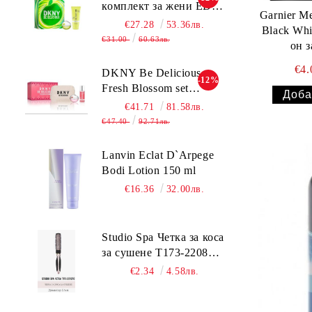
комбинирана до мазна
комплект за жени EDP
Garnier Me
кожа 50 мл
30ml + BL 100ml
€27.28
53.36лв.
Black Whi
€31.00
60.63лв.
он 
€4
DKNY Be Delicious
-12%
Fresh Blossom set
комплект за жени
€41.71
81.58лв.
€47.40
92.71лв.
Lanvin Eclat D`Arpege
Bodi Lotion 150 ml
€16.36
32.00лв.
Studio Spa Четка за коса
за сушене Т173-2208TC
2.5 см.
€2.34
4.58лв.