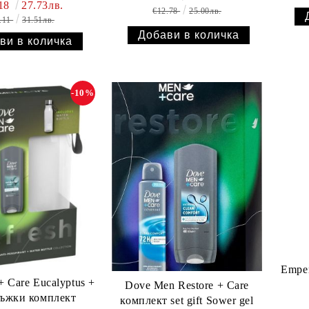
.18
27.73лв.
€12.78
25.00лв.
.11
31.51лв.
-10%
Emper
 Care Eucalyptus +
Dove Men Restore + Care
ъжки комплект
комплект set gift Sower gel