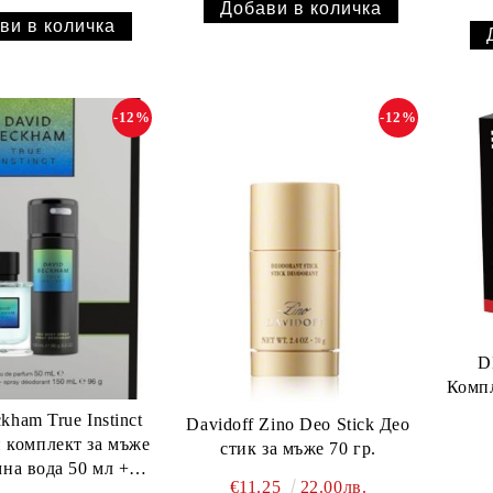
-12%
-12%
D
Компл
kham True Instinct
Davidoff Zino Deo Stick Део
 комплект за мъже
стик за мъже 70 гр.
а вода 50 мл +
€11.25
22.00лв.
ант спрей 150 мл