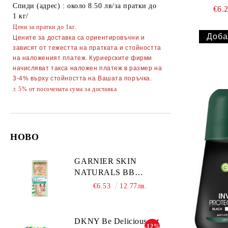
Спиди (адрес) : около 8.50 лв/за пратки до
Диадеми за коса
€6.
АВТОАКСЕСОАРИ
1 кг/
АКСЕСОАРИ ЗА КОМПЮТРИ
Цени за пратки до 1кг.
ТЕЛЕФОНИ GSM
Цените за доставка са ориентировъчни и
зависят от тежестта на пратката и стойността
ПОРТМОНЕТА
на наложеният платеж. Куриерските фирми
начисляват такса наложен платеж в размер на
3-4% върху стойността на Вашата поръчка.
± 5% от посочената сума за доставка
НОВО
GARNIER SKIN
NATURALS BB
CLASSIC SPF15
€6.53
12.77лв.
Medium тониращ
дневен крем за лице
среден нюанс за
DKNY Be Delicious set
-12%