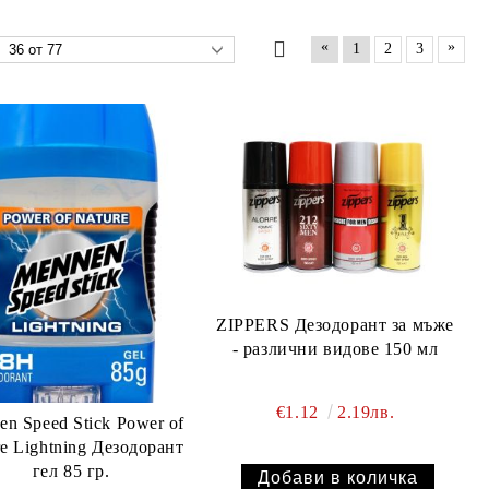
«
»
1
2
3
ZIPPERS Дезодорант за мъже
- различни видове 150 мл
€1.12
2.19лв.
n Speed Stick Power of
e Lightning Дезодорант
гел 85 гр.