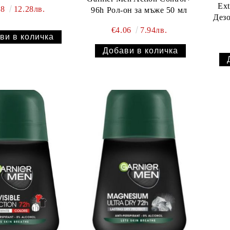
Ext
28
12.28лв.
96h Рол-он за мъже 50 мл
Дезо
€4.06
7.94лв.