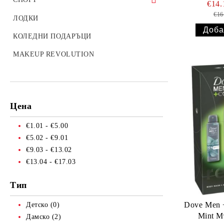
€14
Други
Сапуни за широка употреба
SOMAT
Джапанки
MEDIX
РОСА
€16
АКСЕСОАРИ ЗА ГЪЛЪБИ
Термометри
Риболов
ЛОДКИ
Бебешки сапуни
ДРУГИ
Домашни чехли
ДРУГИ
ДРУГИ
Стетоскопи
Туризъм
КОЛЕДНИ ПОДАРЪЦИ
Топлинки
MAKEUP REVOLUTION
Електрически крушки
Батерии
Лепило
Цена
Алуминиево фолио
€1.01 - €5.00
€5.02 - €9.01
Чували за смет
€9.03 - €13.02
Найлонови торбички и пликове
€13.04 - €17.03
Пликове за лед
Тип
Спирт
Dove Men +
Детско (0)
Боя за яйца
Mint М
Дамско (2)