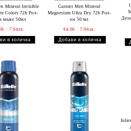
n Mineral Invisible
Garnier Men Mineral
M
te Colors 72h Рол-
Magnesium Ultra Dry 72h Рол-
Дезо
за мъже 50мл
он 50 мл
.06
7.94лв.
€4.06
7.94лв.
Julie