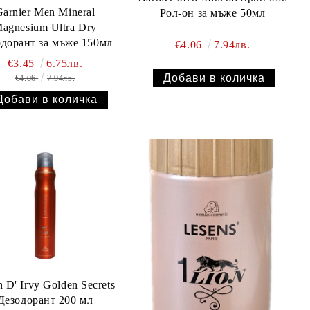
Garnier Men Mineral
Рол-он за мъже 50мл
agnesium Ultra Dry
дорант за мъже 150мл
€4.06
7.94лв.
€3.45
6.75лв.
€4.06
7.94лв.
n D' Irvy Golden Secrets
Дезодорант 200 мл