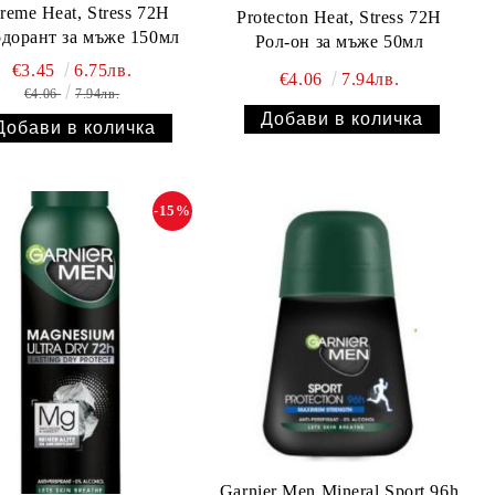
remе Heat, Stress 72H
Protecton Heat, Stress 72H
дорант за мъже 150мл
Рол-он за мъже 50мл
€3.45
6.75лв.
€4.06
7.94лв.
€4.06
7.94лв.
-15%
Garnier Men Mineral Sport 96h