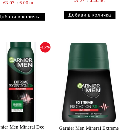
€3.27
6.40лв.
€3.07
6.00лв.
-15%
nier Men Mineral Deo
Garnier Men Mineral Extremе