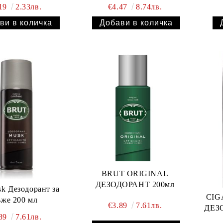
.19
2.33лв.
€4.47
8.74лв.
BRUT ORIGINAL
ДЕЗОДОРАНТ 200мл
sk Дезодорант за
CIG
же 200 мл
€3.89
7.61лв.
ДЕЗ
.89
7.61лв.