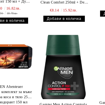
ант 150 мл + Душ
Clean Comfort 250ml + Deo
 + Бутилка за вода
Clean 150 ml
60
16.82лв.
€8.14
15.92лв.
.56
18.70лв.
EN Abenteuer
 комплект за мъже
а коса и тяло 250
зодорант 150 мл
Gar
Garnier Men Action Control+