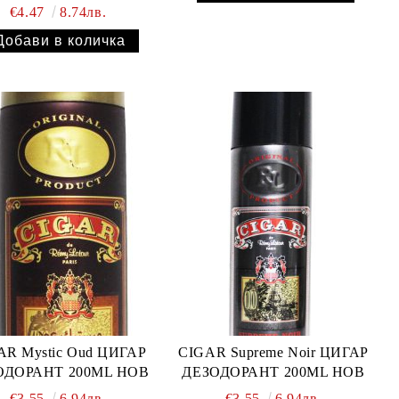
€4.47
8.74лв.
AR Mystic Oud ЦИГАР
CIGAR Supreme Noir ЦИГАР
ОДОРАНТ 200ML НОВ
ДЕЗОДОРАНТ 200ML НОВ
€3.55
6.94лв.
€3.55
6.94лв.