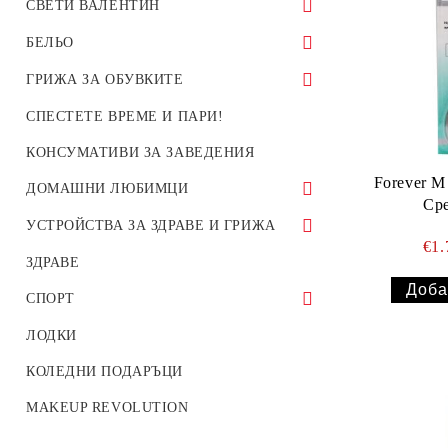
Памперси и пелени
Blend-a-med
MR.PROPER
ДРУГИ
Кухненски ролки
MEDIX
BONUX
Дамски чорапогащи
Кухня
Легени
ARIEL
Снаксове
МАКАРОНЕНИ ИЗДЕЛИЯ
Омекотители
Пълнител за ароматизатор
Бебешка козметика
РЕПЕЛЕНТИ И ПРЕПАРАТИ ЗА
ДЕТСКА ПАРФЮМЕРИЯ И
Ножове
СВЕТИ ВАЛЕНТИН
ДДД
КОЗМЕТИКА
Афродита
Rosa Impex
DISCREET
Рубела
ПЕЛЕНИ ГАЩИ
Colgate
MR MUSCLE
Памук
Кърпи за лице и ръце
PUR
BINGO
Дамски чорапогащи без ограничител
Дръжки за мопове и четки.
BINGO
BONUX
Чипсове
ПЛОДОВИ КОНСЕРВИ
Баня
Сух ароматизатор
Памперси и мокри кърпи
BINGO
Вилици
Течен гел
Бижута
БЕЛЬО
Шампоан
Venita
EVERBEL
SYOSS
Lacalut
CIF
Презервативи
BINGO
REX
Мъжки чорапи
Четки
MEDIX
BINGO
ЗЕЛЕНЧУКОВИ КОНСЕРВИ
Течен ароматизатор
Бебешки сапуни и перилни
BINGO
COCCOLINO
WC
ARIEL
Парфюмерия
Капсули за пране
Дамско
ГРИЖА ЗА ОБУВКИТЕ
препарати
Душ гел
Евтерпа
NATURELLA
Къна
Sensodyne
PRONTO
Ръкавица за баня
FEYA
TIDE
Детски чорапи
Парцали за под
SANO
LENOR
Електрически ароматизатор
CIF
LENOR
AFROSO
REX
Часовници
Мебели
Препарати за премахване на петна
БИКИНИ
Мъжко
Лустро гъба
СПЕСТЕТЕ ВРЕМЕ И ПАРИ!
Дезодоранти
KOKONA
PALOMITA
Елеа
Paradontax
SANO
Сапуни
FAIRY
ТЕМА
Дамски клин
Домакински гъби и кърпи
CIF
SAVEX
Освежител за въздух
CILLIT BANG
LEX
AMBI PUR
PERSIL
Цветоулавящи кърпички
MEDIX
Стъкла
Прашки
Боя за обувки
Боксерки
КОНСУМАТИВИ ЗА ЗАВЕДЕНИЯ
ДЕТСКО
Тоалетни води
Medix
EVENT
Изрусители и обезцветители
MegaDent
ДРУГИ
Крем-сапуни
EXO
TEST
Forever M
Детски клин
Домакински ръкавици
MR.MUSCLE
VIKI
Ароматен гел
DOMESTOS
SANO
BREF
LEX
PRONTO
Боксерки
CLIN
Спрей за обувки
Дезинфектанти
Слипове
ДОМАШНИ ЛЮБИМЦИ
Боксерки
Ср
Паста за зъби
Ния-Милва
ДРУГИ
Galant
Tetradent
Твърди бар сапуни
VIKI
SAVEX
Домакинска тел
ДРУГИ
ДРУГИ
SANO
SAVEX
DUCK
SANO
SANO
Боди
MEDIX
Мокри кърпи за обувки
ХРАНA ЗА КУЧЕТА
УСТРОЙСТВА ЗА ЗДРАВЕ И ГРИЖА
Детски комплекти
€1
Pantenol
Vis`s Prestige Deluxe
Dental
Течни сапуни
CALGONIT
SANO
Гъби за баня
MEDIX
РОСА
SEMANA
MEDIX
ДРУГИ
ДРУГИ
Сутиени
SANO
Боя за кожа
ХРАНА ЗА КОТКИ
Апарати за кръвно
ЗДРАВЕ
Лак за нокти
Сара
L'Angelica
Сапуни против акне
SANO
ДРУГИ
Щипки за пране
ДРУГИ
SOFTLAN
SANO
ДРУГИ
Стелки за обувки
ХРАНА ЗА ГРИЗАЧИ
ИНХАЛАТОРИ
СПОРТ
Сага
Други
Сапуни за широка употреба
SOMAT
Джапанки
MEDIX
РОСА
АКСЕСОАРИ ЗА ГЪЛЪБИ
Термометри
Риболов
ЛОДКИ
Тео
Бебешки сапуни
ДРУГИ
Домашни чехли
ДРУГИ
ДРУГИ
Стетоскопи
Туризъм
КОЛЕДНИ ПОДАРЪЦИ
Vigorance
Топлинки
MAKEUP REVOLUTION
Други
Електрически крушки