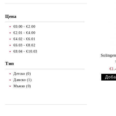
Батерии
Лепило
Цена
Алуминиево фолио
€0.00 - €2.00
€2.01 - €4.00
Чували за смет
€4.02 - €6.01
Найлонови торбички и пликове
€6.03 - €8.02
€8.04 - €10.03
Пликове за лед
Solinge
Спирт
Тип
€1
Боя за яйца
Детско (0)
Дамско (1)
Други
Мъжко (0)
ТАБАКЕРИ
Запалки
Тенджери