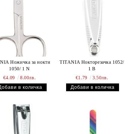
NIA Ножичка за нокти
TITANIA Нокторезачка 1052/
1050/ 1 N
1 B
€4.09
8.00лв.
€1.79
3.50лв.