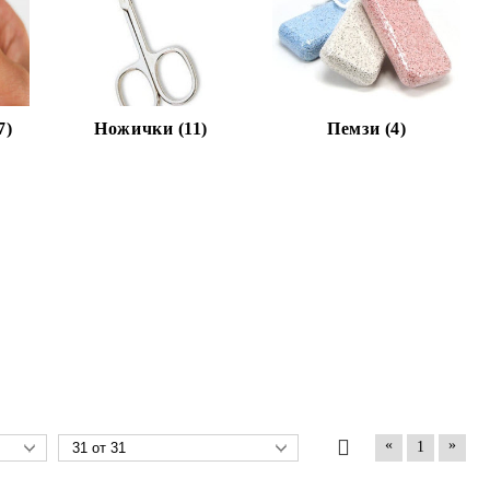
7)
Ножички (11)
Пемзи (4)
«
»
1