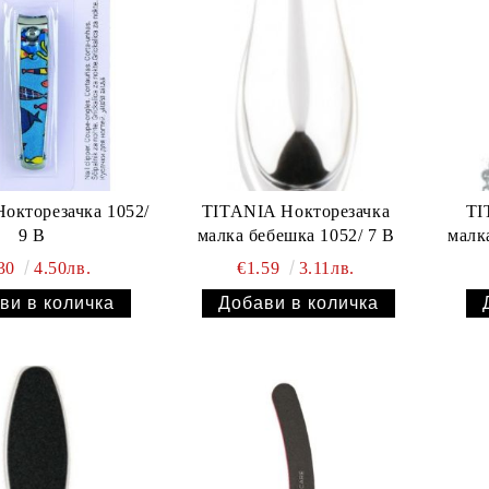
окторезачка 1052/
TITANIA Нокторезачка
TI
9 B
малка бебешка 1052/ 7 B
малк
.30
4.50лв.
€1.59
3.11лв.