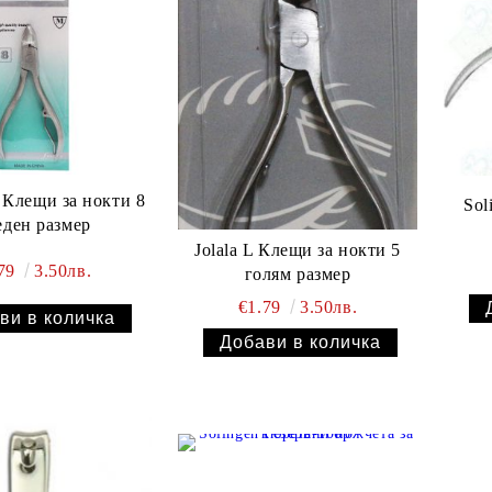
 Клещи за нокти 8
Sol
еден размер
Jolala L Клещи за нокти 5
.79
3.50лв.
голям размер
€1.79
3.50лв.