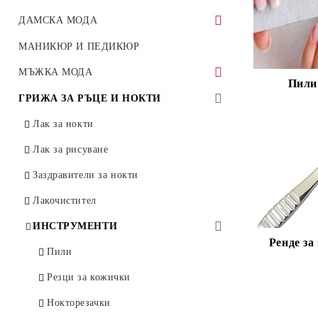
КОЗМЕТИКА ЗА КОСА
ТЯЛО И БАНЯ
Azzaro
КОЗМЕТИКА ЗА КРАКА
ТРАНСПОРТНА ОПАКОВКА
Играчки за Момчета
ДАМСКА МОДА
Шампоани за коса
КОЗМЕТИКА ЗА ЛИЦЕ
ARMANI
ДЕЗОДОРАНТИ
КОЗМЕТИКА ЗА БРЪСНЕНЕ
Крем за крака
Azzaro
Превозни средства
КРЕМОВЕ ЗА РЪЦЕ
ПАРФЮМИ
Играчки за Момичета
Дамски рокли
МАНИКЮР И ПЕДИКЮР
Марки
BVLGARI
Балсами за коса
Крем за лице
Дезодоранти
КОЗМЕТИКА ЗА ТЯЛО И БАНЯ
Вазелин за крака
ARMANI
Герои
ШАМПОАНИ
Крем за бръснене
КОМПЛЕКТИ КОЗМЕТИКА
Дамски дрехи от плетиво
КОМПЛЕКТИ
Дамски
Пъзели
МЪЖКА МОДА
ТОАЛЕТНИ ВОДИ
Малки гении
Пили 
Bilka
CAROLINA HERRERA
Тип коса
Марки
Марки
Стикове
Дезодорант за крака
BVLGARI
Игрални комплекти
Лак за коса
Маска за лице
Душ гел
ДУШ ГЕЛ
Гел за бръснене
Дамски блузи
ГРИМ И ДЕМАКИАЖ
Nivea Комплекти
Мъжки
Игрални комплекти
СЛЪНЦЕЗАЩИТА
Мъжки дънки
Antonio Banderas
ГРИЖА ЗА РЪЦЕ И НОКТИ
ДРУГИ ПРОМОЦИОНАЛНИ
КОМПЛЕКТИ
BioFresh
BENETTON
Рол-он
Суха коса
Афродита
Aroma
Пудра за крака
CAROLINA HERRERA
Пъзели
Тоник за лице
ЛОСИОН ЗА ТЯЛО
Пяна за бръснене
Тип коса
TAFT
Дневна грижа
Nivea
Зимни якета за зимни спортове
Tesori d’Oriente
Кукли Sparkle Girlz
Пяна за коса
Лосион за тяло
Червила
Мъжки ризи
ГРИЖА ЗА УСТНИТЕ
Слънцезащитно мляко
B.U.
Лак за нокти
КОМПЛЕКТИ ПАРФЮМЕРИЯ
Clear
CALVIN KLEIN
Мазна коса
Bilka
Bilka
Други
BENETTON
Детски инструменти
Лосион за лице
Козметика за след бръснене
WELLA
Нощна грижа
L'ANGELICA
Суха коса
Зимни якета
BioFresh
Кукли
Течни червила
Nivea
DOVE
Мъжки якета
Слънцезащитно олио
C-THRU
Гел за коса
Крем за тяло
БАЛСАМ ЗА УСТНИ
Лак за рисуване
ПРОДУКТИ ЗА ЕПИЛАЦИЯ И
ДЕПИЛАЦИЯ
Adidas комплекти
ПОДАРЪЧНИ ЧАНТИ
Dove
Dolce & Gabbana
Блясък
Дева
Clinians
CALVIN KLEIN
Пистолети
Тоалетно мляко
Nivea
Против бръчки
BOURJOIS
Афтършейв
Мазна
Есенни якета
L`ORéAL
Mоливи за устни
Системи за бръснене
SYOSS
Victoria's Secret
Слънцезащитен крем
ELODE
Детски гланц за устни
PROFESIONAL TOUCH
DOVE
Заздравители за нокти
Маска за коса
Мляко за тяло
Antonio Banderas комплекти
Депилиращи ленти за лице
КОЗМЕТИКА ЗА ИНТИМНА
Garnier
HUGO BOSS
Обем
Евтерпа
Garnier
Dolce & Gabbana
Гел за лице
Garnier
Creme 21
Балсам за след бръснене
Блясък
БАНСКИ
Garnier
Спирали за очи
WELLA
Gosh
Самобръсначки
Слънцезащитен лосион
Adidas
ВАЗЕЛИН
TAFT
Tesori d’Oriente
Лакочистител
AFRODITA
Garnier
Кристали
Масло/Олио за тяло
ХИГИЕНА
DENIM
Депилиращи ленти за тяло
H&S
GUCCI
Тънка коса
BioFresh
BioFresh
HUGO BOSS
Вазелин
Intesa
Fa
Обем
Mixa
Бански с оформена чашка
Моливи за очи
Yunsey
Bettina Barty
Ножчета за бръснене
Таблица с размери
Гел за интензивен тен
Bourjois
Евтерпа
Nivea
ИНСТРУМЕНТИ
BILKA
Mixa
Продукти за къдрене
Евтерпа
Гел за тяло
Str8 комплекти
Дамски самобръсначки
Ренде за 
Lavena
Paco Rabanne
Боядисана коса
Dove
Bioten
GUCCI
Серуми за лице
PROFESIONAL TOUCH
Le Petit Marseillais
Тънка коса
Бански с горнище - бюстиие
Моливи за вежди
PROFESIONAL TOUCH
John Player Special
Четки за бръснене
Продукти за след слънце
BI-ES
Neutrogena
Пили
SCHWARZKOPF
Le Petit Marseillais
Вакса за коса
Afrodita
СОЛИ ЗА ВАНА
B.U комплекти
КОЛА МАСКА
L`ORéAL
NINA RICCI
Против пърхот
Garnier
Regal
Paco Rabanne
Натурална козметика за лице
Други
Dove
Боядисана коса
Бански с триъгълно горнище
Сенки за очи
TAFT
Bioten
Слънцезащитен спрей
Други
Lavena
Резци за кожички
KOKONA
Лосион / Тоник за коса
ДЕЗОДОРАНТИ
C-TRUE комплекти
ДЕПИЛАТОАРЕН КРЕМ
Le Petit Olivier
Thierry Mugler
Възстановяващ
L'ANGELICA
Кокона
NINA RICCI
Мицеларна вода
Syoss
Palmolive
Възстановяващ
Цели бански
Фон дьо тен
Други
Shelley
Mixa
Нокторезачки
Mil Mil
Спрей за коса
ДЕО СПРЕЙ
Антицелулитни продукти
Tesori d’Oriente