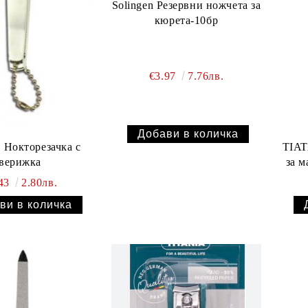
Solingen Резервни ножчета за
кюрета-10бр
€3.97
7.76лв.
n Нокторезачка с
TIAT
верижка
за м
.43
2.80лв.