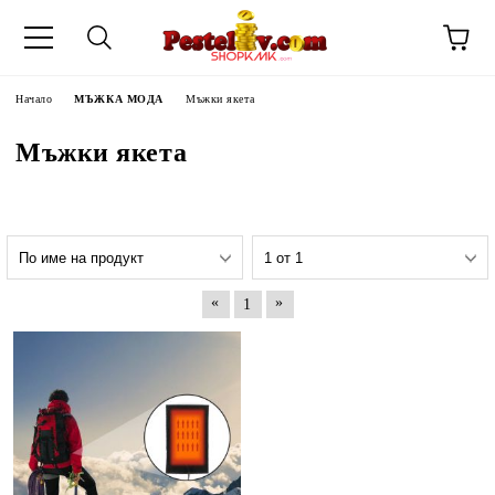
Начало
МЪЖКА МОДА
Мъжки якета
Мъжки якета
«
»
1
ЧИНИ НА