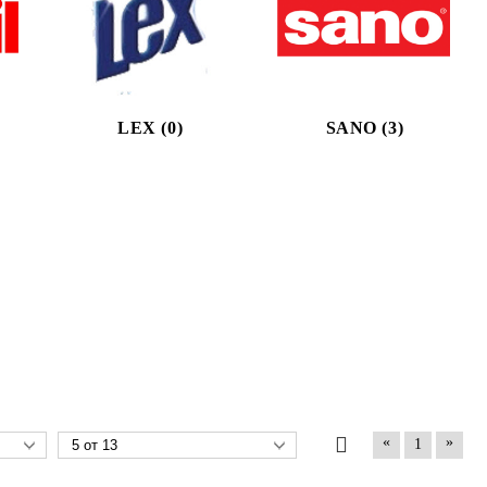
LEX (0)
SANO (3)
«
»
1