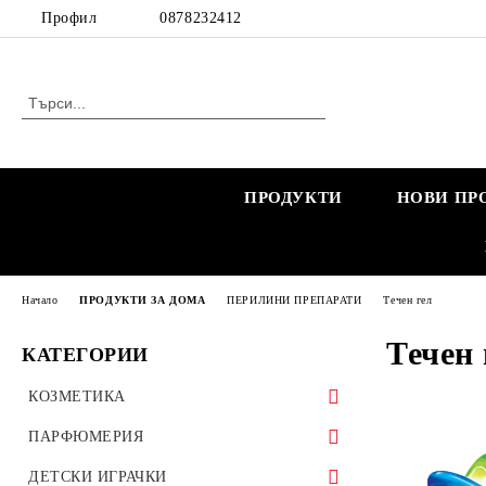
Профил
0878232412
ПРОДУКТИ
НОВИ ПР
Начало
ПРОДУКТИ ЗА ДОМА
ПЕРИЛИНИ ПРЕПАРАТИ
Течен гел
Течен 
КАТЕГОРИИ
КОЗМЕТИКА
КОЗМЕТИКА ЗА ЖЕНИ
ПАРФЮМЕРИЯ
КОЗМЕТИКА ЗА БРЕМЕННИ
КОЗМЕТИКА ЗА МЪЖЕ
МАРКОВИ ПАРФЮМИ
ДЕТСКИ ИГРАЧКИ