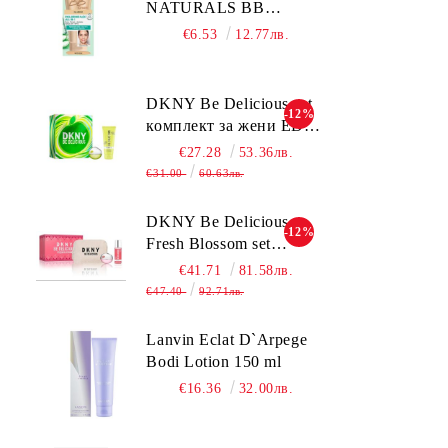
NATURALS BB
CLASSIC SPF15
€6.53
12.77лв.
Medium тониращ
дневен крем за лице
среден нюанс за
DKNY Be Delicious set
-12%
комбинирана до мазна
комплект за жени EDP
кожа 50 мл
30ml + BL 100ml
€27.28
53.36лв.
€31.00
60.63лв.
DKNY Be Delicious
-12%
Fresh Blossom set
комплект за жени
€41.71
81.58лв.
€47.40
92.71лв.
Lanvin Eclat D`Arpege
Bodi Lotion 150 ml
€16.36
32.00лв.