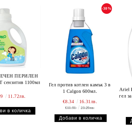
-30%
ПРЕПАРАТ сензитив 1100мл
Гел против котлен камък 3 в
Ariel Extra Clean Power Течен
1 Calgon 600мл.
гел за пране 
99
11.72лв.
€8.34
16.31лв.
€11.91
23.29лв.