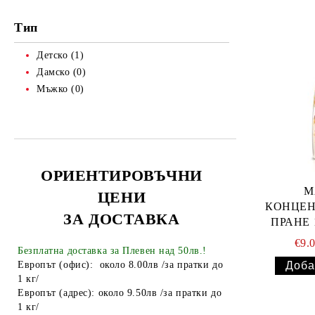
Тенджери
Тип
Точило за ножове и ножици
Детско (1)
Парти Артикули торти тържества
украса
Дамско (0)
Мъжко (0)
АКСЕСОАРИ ЗА КОСА
Гребени
ОГЛЕДАЛА
Четки за коса
ПИНСЕТИ
ОРИЕНТИРОВЪЧНИ
Ролки за коса
МИГЛОИЗВИВАЧКИ
М
ЦЕНИ
Фиби, шноли, ластици
НЕСЕСЕРИ
КОНЦЕН
ЗА ДОСТАВКА
ПРАНЕ 
Ножици
Ръкавици
€9.
Диадеми за коса
АВТОАКСЕСОАРИ
Безплатна доставка за Плевен над 50лв.!
Европът (офис): около 8.00лв /за пратки до
АКСЕСОАРИ ЗА КОМПЮТРИ
1 кг/
ТЕЛЕФОНИ GSM
Европът (адрес): около 9.50лв /за пратки до
1 кг/
ПОРТМОНЕТА