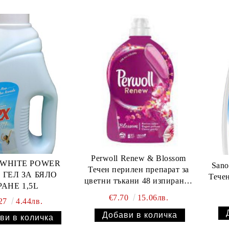
Perwoll Renew & Blossom
 WHITE POWER
Sano
Течен перилен препарат за
 ГЕЛ ЗА БЯЛО
Течен
цветни тъкани 48 изпирания
РАНЕ 1,5L
2.880 л
€7.70
15.06лв.
.27
4.44лв.