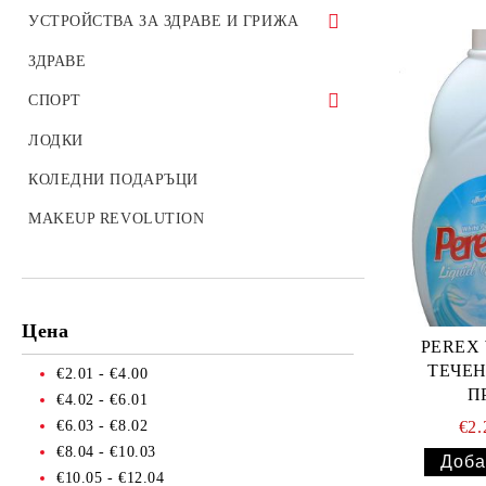
Боди
Мокри кърпи за обувки
ХРАНA ЗА КУЧЕТА
УСТРОЙСТВА ЗА ЗДРАВЕ И ГРИЖА
Електрически крушки
Детски комплекти
Сутиени
Боя за кожа
ХРАНА ЗА КОТКИ
Апарати за кръвно
ЗДРАВЕ
Батерии
Лак за нокти
Стелки за обувки
ХРАНА ЗА ГРИЗАЧИ
ИНХАЛАТОРИ
СПОРТ
Лепило
АКСЕСОАРИ ЗА ГЪЛЪБИ
Термометри
Риболов
ЛОДКИ
Алуминиево фолио
Стетоскопи
Туризъм
КОЛЕДНИ ПОДАРЪЦИ
Чували за смет
MAKEUP REVOLUTION
Найлонови торбички и пликове
Пликове за лед
Спирт
Цена
Боя за яйца
PEREX
ТЕЧЕН
€2.01 - €4.00
Други
П
€4.02 - €6.01
ТАБАКЕРИ
€6.03 - €8.02
€2
€8.04 - €10.03
Запалки
€10.05 - €12.04