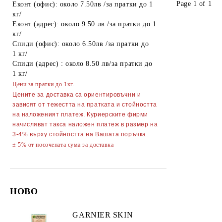
Page 1 of 1
Еконт (офис): около 7.50лв /за пратки до 1
кг/
Еконт (адрес): около 9.50 лв /за пратки до 1
кг/
Спиди (офис): около 6.50лв /за пратки до
1 кг/
Спиди (адрес) : около 8.50 лв/за пратки до
1 кг/
Цени за пратки до 1кг.
Цените за доставка са ориентировъчни и
зависят от тежестта на пратката и стойността
на наложеният платеж. Куриерските фирми
начисляват такса наложен платеж в размер на
3-4% върху стойността на Вашата поръчка.
± 5% от посочената сума за доставка
НОВО
GARNIER SKIN