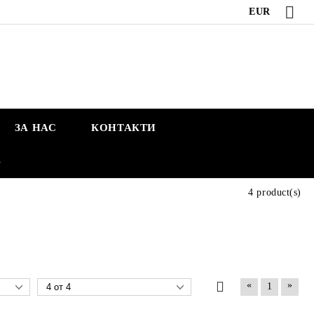
EUR
ЗА НАС
КОНТАКТИ
А
4 product(s)
«
»
1