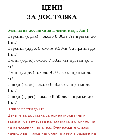
ЦЕНИ
Други
ЗА ДОСТАВКА
ТАБАКЕРИ
Безплатна доставка за Плевен над 50лв.!
Запалки
Европът (офис): около 8.00лв /за пратки до
Тенджери
1 кг/
Европът (адрес): около 9.50лв /за пратки до
Точило за ножове и ножици
1 кг/
Еконт (офис): около 7.50лв /за пратки до 1
Парти Артикули торти тържества
кг/
украса
Еконт (адрес): около 9.50 лв /за пратки до 1
кг/
АКСЕСОАРИ ЗА КОСА
Спиди (офис): около 6.50лв /за пратки до
1 кг/
Гребени
ОГЛЕДАЛА
Спиди (адрес) : около 8.50 лв/за пратки до
Четки за коса
ПИНСЕТИ
1 кг/
Цени за пратки до 1кг.
Ролки за коса
МИГЛОИЗВИВАЧКИ
Цените за доставка са ориентировъчни и
зависят от тежестта на пратката и стойността
Фиби, шноли, ластици
НЕСЕСЕРИ
на наложеният платеж. Куриерските фирми
начисляват такса наложен платеж в размер на
Ножици
Ръкавици