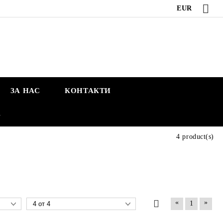
EUR
ЗА НАС
КОНТАКТИ
А
4 product(s)
«
»
1