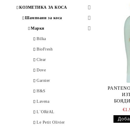
КОЗМЕТИКА ЗА КОСА
Шампоани за коса
Марки
Bilka
BioFresh
Clear
Dove
Garnier
PANTEN
H&S
ИЗ
БОЯД
Lavena
€1
L`ORéAL
Le Petit Olivier