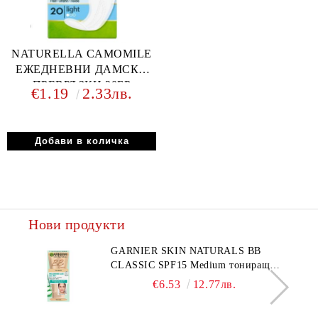
NATURELLA CAMOMILE
ЕЖЕДНЕВНИ ДАМСКИ
ПРЕВРЪЗКИ 20БР
€1.19
2.33лв.
Нови продукти
GARNIER SKIN NATURALS BB
CLASSIC SPF15 Medium тониращ
дневен крем за лице среден нюанс за
€6.53
12.77лв.
комбинирана до мазна кожа 50 мл