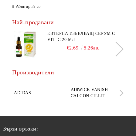
Абонирай се
Най-продавани
ЕВТЕРПА ИЗБЕЛВАЩ СЕРУМ С
VIT. C 20 МЛ
€2.69
5.26лв.
Производители
AQ
AIRWICK VANISH
SE
ADIDAS
CALGON CILLIT
PAR
ELE
Бързи връзки: