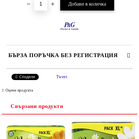
БЪРЗА ПОРЪЧКА БЕЗ РЕГИСТРАЦИЯ
САМО ПОПЪЛНЕТЕ 2 ПОЛЕТА
Tweet
Сподели
Оцени продукта
Свързани продукти
Ние ще се свържем с вас в рамките на работния ден.