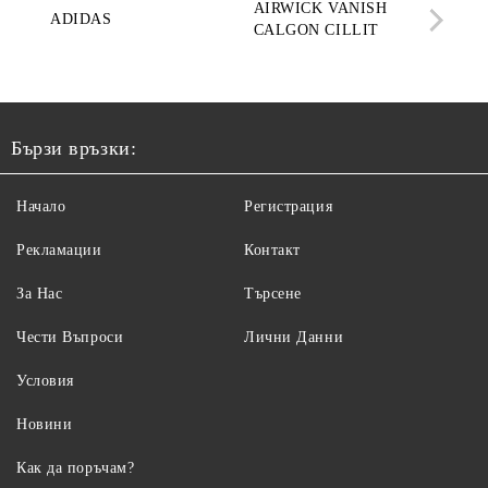
AIRWICK VANISH
SE
ADIDAS
CALGON CILLIT
PAR
ELE
Бързи връзки:
Начало
Регистрация
Рекламации
Контакт
За Нас
Търсене
Чести Въпроси
Лични Данни
Условия
Новини
Как да поръчам?