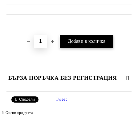
Добави в желани
БЪРЗА ПОРЪЧКА БЕЗ РЕГИСТРАЦИЯ
САМО ПОПЪЛНЕТЕ 2 ПОЛЕТА
Tweet
Сподели
Оцени продукта
Ние ще се свържем с вас в рамките на работния ден.