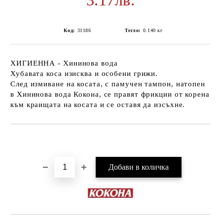
3.17лв.
Код:
31186
Тегло:
0.140
кг
ХИГИЕННА - Хининова вода
Хубавата коса изисква и особени грижи.
След измиване на косата, с памучен тампон, натопен
в Хининова вода Кокона, се правят фрикции от корена
към краищата на косата и се оставя да изсъхне.
Добави в желани