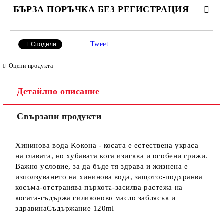
БЪРЗА ПОРЪЧКА БЕЗ РЕГИСТРАЦИЯ
САМО ПОПЪЛНЕТЕ 2 ПОЛЕТА
Tweet
Сподели
Оцени продукта
Детайлно описание
Ние ще се свържем с вас в рамките на работния ден.
Свързани продукти
Хининова вода Kокона - косата е естествена украса
на главата, но хубавата коса изисква и особени грижи.
Важно условие, за да бъде тя здрава и жизнена е
използуването на хининова вода, защото:-подхранва
косъма-отстранява пърхота-засилва растежа на
косата-съдържа силиконово масло заблясък и
здравинаСъдържание 120ml