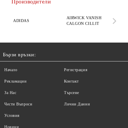
Производители
AQ
AIRWICK VANISH
SE
ADIDAS
CALGON CILLIT
PAR
ELE
Бързи връзки:
Начало
Регистрация
Рекламации
Контакт
За Нас
Търсене
Чести Въпроси
Лични Данни
Условия
Новини