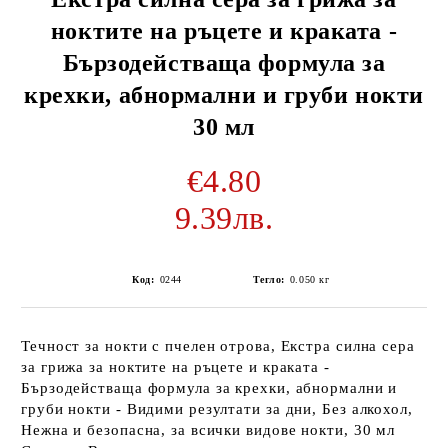
ноктите на ръцете и краката -
Бързодействаща формула за
крехки, абнормални и груби нокти
30 мл
€4.80
9.39лв.
Код:
0244
Тегло:
0.050
кг
Течност за нокти с пчелен отрова, Екстра силна сера
за грижа за ноктите на ръцете и краката -
Бързодействаща формула за крехки, абнормални и
груби нокти - Видими резултати за дни, Без алкохол,
Нежна и безопасна, за всички видове нокти, 30 мл