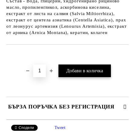
Състав - Вода, глицерин, хидрогенирано рициново
масло, пропиленгликол, аскорбинова киселина,
екстракт от листа на салвия (Salvia Miltiorrhiza),
екстракт от центела азиатика (Centella Asiatica), прах
от леонурус артемизия (Lenourus Artemisia), екстракт
от арника (Arnica Montana), кератин, колаген
Добави в желани
БЪРЗА ПОРЪЧКА БЕЗ РЕГИСТРАЦИЯ
САМО ПОПЪЛНЕТЕ 2 ПОЛЕТА
Tweet
Сподели