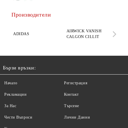
Производители
AQ
AIRWICK VANISH
SE
ADIDAS
CALGON CILLIT
PAR
ELE
Бързи връзки:
Начало
Регистрация
Рекламации
Контакт
За Нас
Търсене
Чести Въпроси
Лични Данни