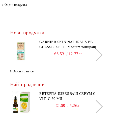
Оцени продукта
Ние ще се свържем с вас в рамките на работния ден.
Нови продукти
GARNIER SKIN NATURALS BB
CLASSIC SPF15 Medium тониращ
дневен крем за лице среден нюанс за
€6.53
12.77лв.
комбинирана до мазна кожа 50 мл
Абонирай се
Най-продавани
ЕВТЕРПА ИЗБЕЛВАЩ СЕРУМ С
VIT. C 20 МЛ
€2.69
5.26лв.