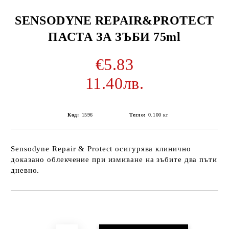
SENSODYNE REPAIR&PROTECT
ПАСТА ЗА ЗЪБИ 75ml
€5.83
11.40лв.
Код:
1596
Тегло:
0.100
кг
Sensodyne Repair & Protect осигурява клинично
доказано облекчение при измиване на зъбите два пъти
дневно.
Добави в желани