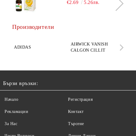
€2.69
5.26лв.
Производители
AQ
AIRWICK VANISH
SE
ADIDAS
CALGON CILLIT
PAR
ELE
Бързи връзки:
Начало
Регистрация
Рекламации
Контакт
За Нас
Търсене
Чести Въпроси
Лични Данни