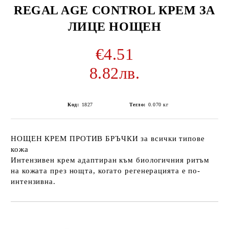
REGAL AGE CONTROL КРЕМ ЗА
ЛИЦЕ НОЩЕН
€4.51
8.82лв.
Код:
1827
Тегло:
0.070
кг
НОЩЕН КРЕМ ПРОТИВ БРЪЧКИ за всички типове
кожа
Интензивен крем адаптиран към биологичния ритъм
на кожата през нощта, когато регенерацията е по-
интензивна.
Добави в желани