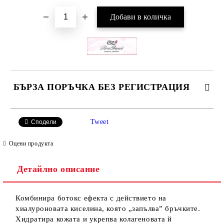
БЪРЗА ПОРЪЧКА БЕЗ РЕГИСТРАЦИЯ
САМО ПОПЪЛНЕТЕ 2 ПОЛЕТА
Tweet
Сподели
Оцени продукта
Детайлно описание
Ние ще се свържем с вас в рамките на работния ден.
Комбинира ботокс ефекта с действието на
хиалуроновата киселина, която „запълва” бръчките.
Хидратира кожата и укрепва колагеновата й