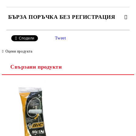
БЪРЗА ПОРЪЧКА БЕЗ РЕГИСТРАЦИЯ
САМО ПОПЪЛНЕТЕ 2 ПОЛЕТА
Tweet
Сподели
Оцени продукта
Свързани продукти
Ние ще се свържем с вас в рамките на работния ден.