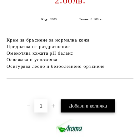
2.60лв.
Код:
2009
Тегло:
0.100
кг
Крем за бръснене за нормална кожа
Предпазва от раздразнение
Омекотява кожата pH баланс
Освежава и успокоява
Осигурява лесно и безболезнено бръснене
Добави в желани