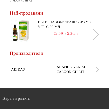
Абонирай се
Най-продавани
ЕВТЕРПА ИЗБЕЛВАЩ СЕРУМ С
VIT. C 20 МЛ
€2.69
5.26лв.
Производители
AQ
AIRWICK VANISH
SE
ADIDAS
CALGON CILLIT
PAR
ELE
Бързи връзки: