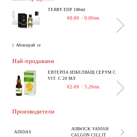
TERRY EDP 100ml.
€0.00
0.00лв.
Абонирай се
Най-продавани
ЕВТЕРПА ИЗБЕЛВАЩ СЕРУМ С
VIT. C 20 МЛ
€2.69
5.26лв.
Производители
AQ
AIRWICK VANISH
SE
ADIDAS
CALGON CILLIT
PAR