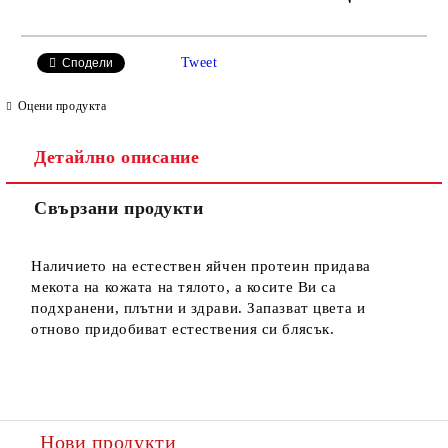
САМО ПОПЪЛНЕТЕ 2 ПОЛЕТА
Tweet
Сподели
Оцени продукта
Детайлно описание
Ние ще се свържем с вас в рамките на работния ден.
Свързани продукти
Наличието на естествен яйчен протеин придава
мекота на кожата на тялото, а косите Ви са
подхранени, плътни и здрави. Запазват цвета и
отново придобиват естествения си блясък.
Нови продукти