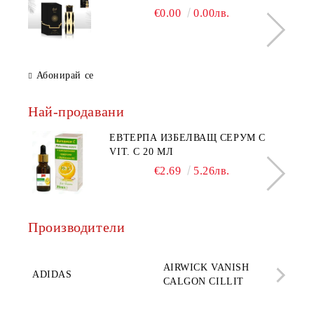
€0.00
0.00лв.
Абонирай се
Най-продавани
ЕВТЕРПА ИЗБЕЛВАЩ СЕРУМ С
VIT. C 20 МЛ
€2.69
5.26лв.
Производители
AQ
AIRWICK VANISH
SE
ADIDAS
CALGON CILLIT
PAR
ELE