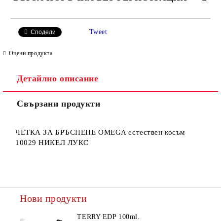
САМО ПОПЪЛНЕТЕ 2 ПОЛЕТА
Tweet
Сподели
Оцени продукта
Детайлно описание
Ние ще се свържем с вас в рамките на работния ден.
Свързани продукти
ЧЕТКА ЗА БРЪСНЕНЕ OMEGA естествен косъм
10029 НИКЕЛ ЛУКС
Нови продукти
TERRY EDP 100ml.