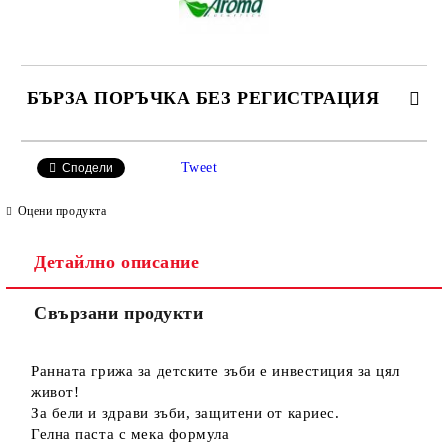
БЪРЗА ПОРЪЧКА БЕЗ РЕГИСТРАЦИЯ
САМО ПОПЪЛНЕТЕ 2 ПОЛЕТА
Tweet
Сподели
Оцени продукта
Детайлно описание
Ние ще се свържем с вас в рамките на работния ден.
Свързани продукти
Ранната грижа за детските зъби е инвестиция за цял
живот!
За бели и здрави зъби, защитени от кариес.
Гелна паста с мека формула