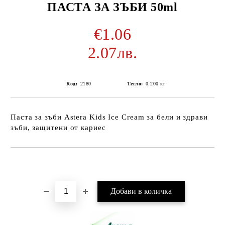
ПАСТА ЗА ЗЪБИ 50ml
€1.06
2.07лв.
Код:
2180
Тегло:
0.200
кг
Паста за зъби Astera Kids Ice Cream за бели и здрави
зъби, защитени от кариес
Добави в желани