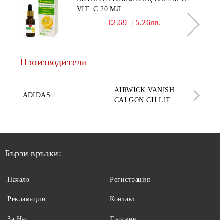
VIT. C 20 МЛ
€2.69
5.26лв.
Производители
AQ
AIRWICK VANISH
SE
ADIDAS
CALGON CILLIT
PAR
ELE
Бързи връзки:
Начало
Регистрация
Рекламации
Контакт
За Нас
Търсене